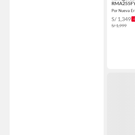
RMA255FY
Por Nueva Er
S/ 1,349
-
S/ 1,999