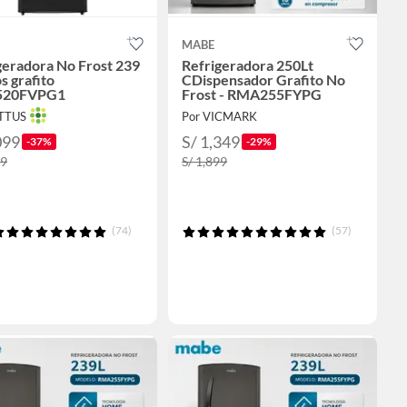
MABE
geradora No Frost 239
Refrigeradora 250Lt
s grafito
CDispensador Grafito No
20FVPG1
Frost - RMA255FYPG
OTTUS
Por VICMARK
099
S/ 1,349
-37%
-29%
49
S/ 1,899
(74)
(57)