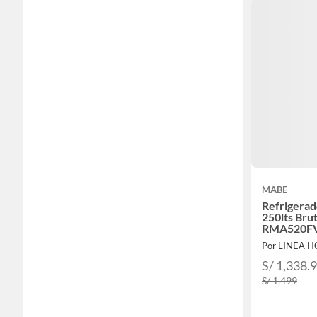
MABE
Refrigerad
250lts Bru
RMA520F
Por LINEA 
S/ 1,338.
S/ 1,499