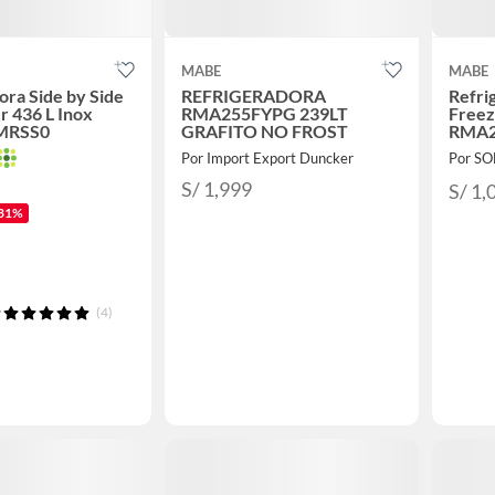
MABE
MABE
ora Side by Side
REFRIGERADORA
Refri
r 436 L Inox
RMA255FYPG 239LT
Freez
MRSS0
GRAFITO NO FROST
RMA2
Por Import Export Duncker
Por S
S/ 1,999
S/ 1,
31%
(4)