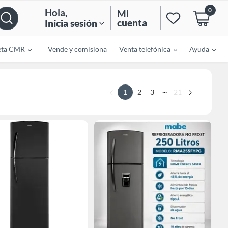
0
Hola
,
Mi
cuenta
Inicia sesión
eta CMR
Vende y comisiona
Venta telefónica
Ayuda
...
1
2
3
21