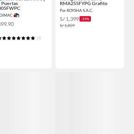
2 Puertas
RMA255FYPG Grafito
305FWPC
Por ROYSHA S.A.C.
ODIMAC
S/ 1,399
-23%
399.90
S/ 1,809
(2)