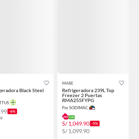
MABE
geradora Black Steel
Refrigeradora 239L Top
Freezer 2 Puertas
RMA255FYPG
OTTUS
Por SODIMAC
199
-6%
69
S/ 1,049.90
-5%
S/ 1,099.90