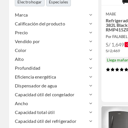
Electrohogar
Especiales
MABE
Marca
Refrigerad
Calificación del producto
382L Black
RMP415Z
Precio
Por FALABE
Vendido por
S/ 1,649
-
Color
S/ 2,469
Alto
Llega maña
Profundidad
Eficiencia energética
Dispensador de agua
Capacidad útil del congelador
Ancho
Capacidad total útil
Capacidad útil del refrigerador