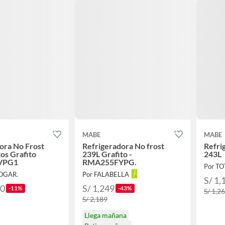
MABE
MABE
ora No Frost
Refrigeradora No frost
Refri
tos Grafito
239L Grafito -
243L
VPG1
RMA255FYPG.
Por T
HOGAR.
Por FALABELLA
S/ 1,
90
S/ 1,249
-11%
-43%
S/ 1,2
S/ 2,189
Llega mañana