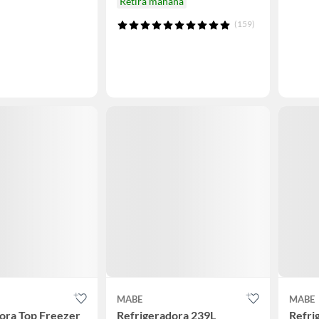
Retira mañana
(159)
MABE
MABE
ora Top Freezer
Refrigeradora 239L
Refri