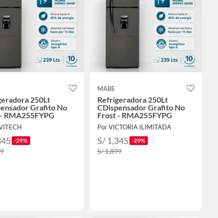
MABE
geradora 250Lt
Refrigeradora 250Lt
ensador Grafito No
CDispensador Grafito No
t - RMA255FYPG
Frost - RMA255FYPG
AVITECH
Por VICTORIA ILIMITADA
345
S/ 1,345
-29%
-29%
99
S/ 1,899