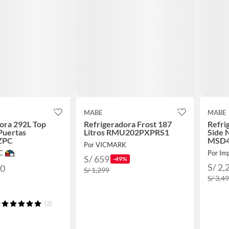
MABE
MABE
ora 292L Top
Refrigeradora Frost 187
Refri
Puertas
Litros RMU202PXPRS1
Side 
ZPC
MSD4
Por VICMARK
C
Por Im
S/ 659
-49%
S/ 2,
90
S/ 1,299
S/ 3,4
(2)