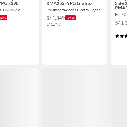
PG 239L
RMA255FYPG Grafito
Side 
RMA
a Tv & Audio
Por Importaciones Electro Hogar
Por S
S/ 1,349
33%
-25%
S/ 1,
S/ 1,799