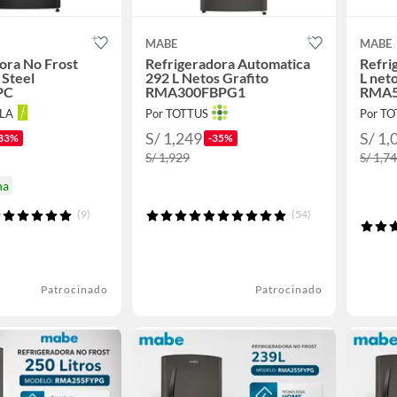
MABE
MABE
ora No Frost
Refrigeradora Automatica
Refri
 Steel
292 L Netos Grafito
L neto
PC
RMA300FBPG1
RMA5
LLA
Por TOTTUS
Por T
S/ 1,249
S/ 1,
33%
-35%
S/ 1,929
S/ 1,7
na
(9)
(54)
Patrocinado
Patrocinado