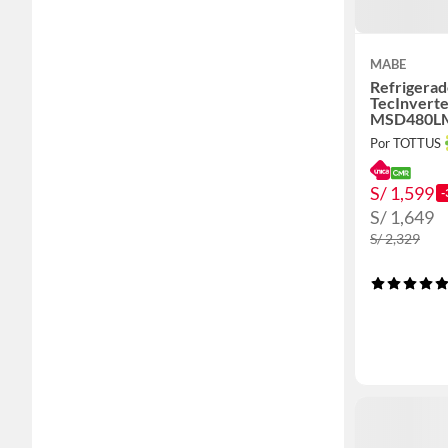
MABE
Refrigerad
TecInverte
MSD480L
Por TOTTUS
S/ 1,599
-
S/ 1,649
S/ 2,329