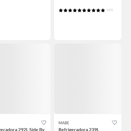
(45)
MABE
geradora 292L Side By
Refrigeradora 239L