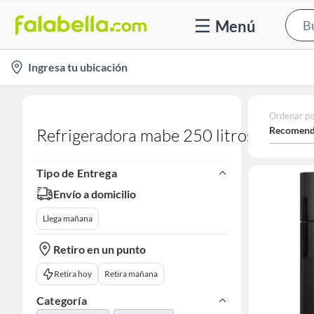
Menú
location-
Ingresa tu ubicación
icon
Ordenar po
Recomend
Refrigeradora mabe 250 litros
Tipo de Entrega
Envío a domicilio
Llega mañana
Retiro en un punto
Retira hoy
Retira mañana
Categoría