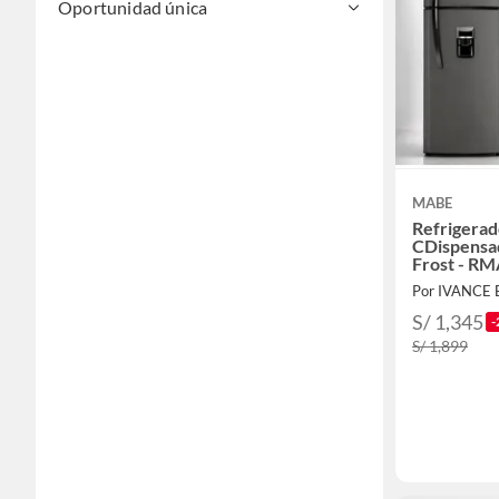
Oportunidad única
MABE
Refrigerad
CDispensa
Frost - R
S/ 1,345
-
S/ 1,899