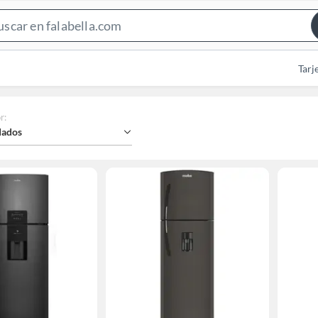
Search
Bar
Tarj
r
:
ados