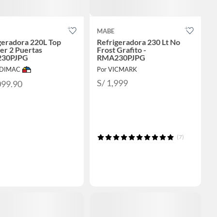
MABE
geradora 220L Top
Refrigeradora 230 Lt No
er 2 Puertas
Frost Grafito -
30PJPG
RMA230PJPG
ODIMAC
Por VICMARK
S/ 1,999
099.90
(7)