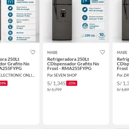
MABE
MABE
ora 250Lt
Refrigeradora 250Lt
Refri
dor Grafito No
CDispensador Grafito No
CDisp
MA255FYPG
Frost - RMA255FYPG
Fros
Por IVANCE ELECTRONIC ONLINE
Por SEVEN SHOP
Por Z
S/ 1,345
S/ 1,
29%
-25%
S/ 1,799
S/ 1,8