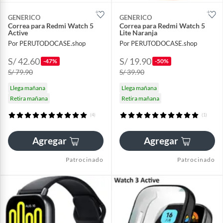
GENERICO
GENERICO
Correa para Redmi Watch 5
Correa para Redmi Watch 5
Active
Lite Naranja
Por PERUTODOCASE.shop
Por PERUTODOCASE.shop
S/ 42.60
S/ 19.90
-47%
-50%
S/ 79.90
S/ 39.90
Llega mañana
Llega mañana
Retira mañana
Retira mañana
(4)
(1)
Agregar
Agregar
Patrocinado
Patrocinado