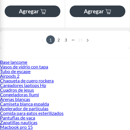
Agregar
Agregar
...
1
2
3
21
Base lancome
Vasos de vidrio con tapa
Tubo de escape
Airpods 2
Chaqueta de cuero rockera
Cargadores laptops Hp
Cuadros de jesus
Congeladoras Ilumi
Arenas blancas
Camiseta blanca espalda
Acelerador de particulas
Comida para gatos esterilizados
Pantuflas de vaca
Zapatillas nauticas
Macbook pro 15