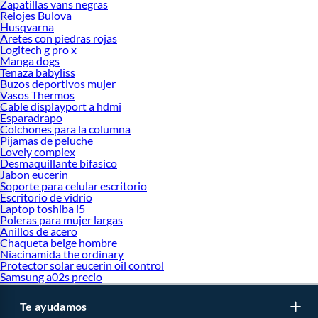
Zapatillas vans negras
Relojes Bulova
Husqvarna
Aretes con piedras rojas
Logitech g pro x
Manga dogs
Tenaza babyliss
Buzos deportivos mujer
Vasos Thermos
Cable displayport a hdmi
Esparadrapo
Colchones para la columna
Pijamas de peluche
Lovely complex
Desmaquillante bifasico
Jabon eucerin
Soporte para celular escritorio
Escritorio de vidrio
Laptop toshiba i5
Poleras para mujer largas
Anillos de acero
Chaqueta beige hombre
Niacinamida the ordinary
Protector solar eucerin oil control
Samsung a02s precio
Te ayudamos