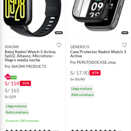
XIAOMI
GENERICO
Reloj Redmi Watch 5 Active,
Case Protector Redmi Watch 3
SpO2, Altavoz, Microfono -
Active
Negro media noche
Por PERUTODOCASE.shop
Por XIAOMI PRODUCTS
S/ 17.90
-47%
S/ 33.90
S/ 159
-31%
Llega mañana
S/ 165
Retira mañana
S/ 229
Llega mañana
Retira mañana
Envío en 180 minutos
(156)
(2)