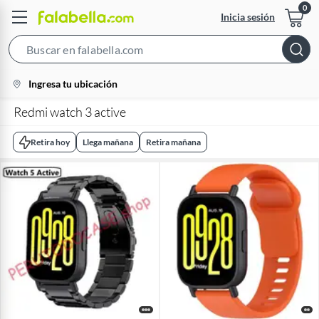
Inicia sesión
Search
Bar
location-
Ingresa tu ubicación
icon
Redmi watch 3 active
Retira hoy
Llega mañana
Retira mañana