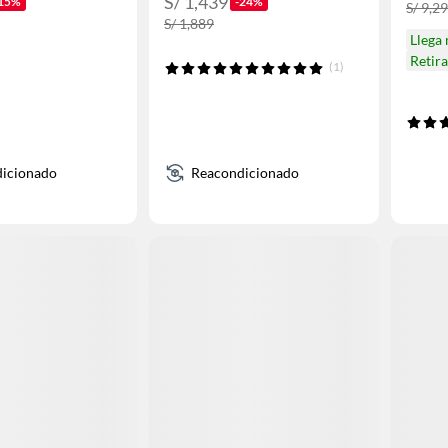
S/ 1,439
15%
-24%
S/ 9,2
S/ 1,889
Llega
Retir
(1)
icionado
Reacondicionado