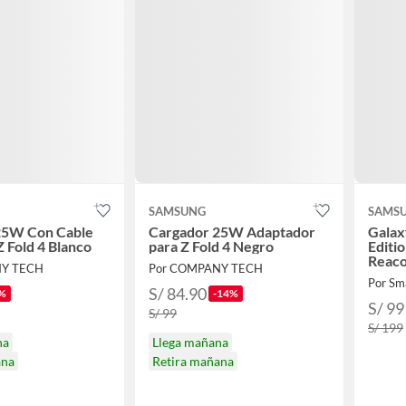
SAMSUNG
SAMS
25W Con Cable
Cargador 25W Adaptador
Galax
 Fold 4 Blanco
para Z Fold 4 Negro
Editi
Reaco
NY TECH
Por COMPANY TECH
Por Sm
S/ 84.90
%
-14%
S/ 99
S/ 99
S/ 199
na
Llega mañana
ana
Retira mañana