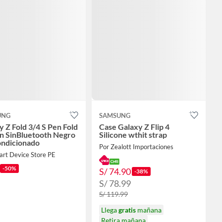
UNG
SAMSUNG
y Z Fold 3/4 S Pen Fold
Case Galaxy Z Flip 4
on SinBluetooth Negro
Silicone wthit strap
ndicionado
Por Zealott Importaciones
art Device Store PE
-50%
S/ 74.90
-38%
S/ 78.99
S/ 119.99
Llega
gratis
mañana
Retira mañana