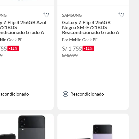
UNG
SAMSUNG
y Z Flip 4 256GB Azul
Galaxy Z Flip 4 256GB
721BDS
Negro SM-F721BDS
ndicionado Grado A
Reacondicionado Grado A
bile Geek PE
Por Mobile Geek PE
755
S/ 1,755
-12%
-12%
99
S/ 1,999
acondicionado
Reacondicionado