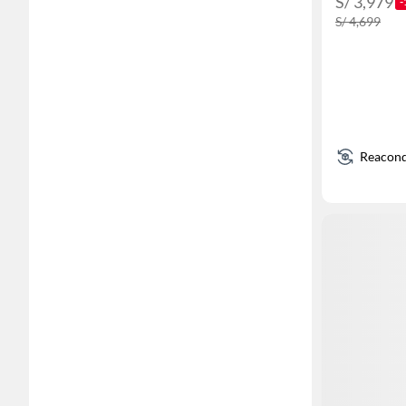
S/ 3,979
-
S/ 4,699
Reacond