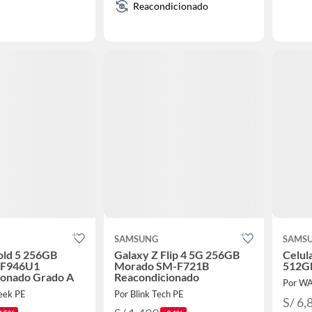
Reacondicionado
SAMSUNG
SAMS
old 5 256GB
Galaxy Z Flip 4 5G 256GB
Celul
-F946U1
Morado SM-F721B
512G
ionado Grado A
Reacondicionado
Por W
eek PE
Por Blink Tech PE
S/ 6,