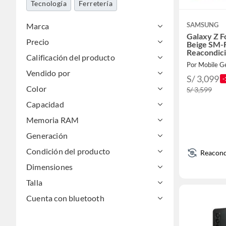
Tecnología
Ferretería
SAMSUNG
Marca
Galaxy Z F
Precio
Beige SM-
Reacondic
Calificación del producto
Por Mobile G
Vendido por
S/ 3,099
-
Color
S/ 3,599
Capacidad
Memoria RAM
Generación
Condición del producto
Reacond
Dimensiones
Talla
Cuenta con bluetooth