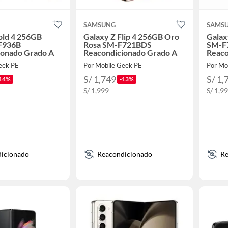
SAMSUNG
SAMS
old 4 256GB
Galaxy Z Flip 4 256GB Oro
Galax
F936B
Rosa SM-F721BDS
SM-F
ionado Grado A
Reacondicionado Grado A
Reaco
eek PE
Por Mobile Geek PE
Por Mo
S/ 1,749
S/ 1,
14%
-13%
S/ 1,999
S/ 1,9
icionado
Reacondicionado
Re