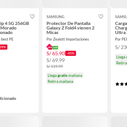
SAMSUNG
SAMS
lip 4 5G 256GB
Protector De Pantalla
Carga
 Morado
Galaxy Z Fold4 vienen 2
Charg
ionado
Micas
Ultra 
 best PE
Por Zealott Importaciones
Por P
S/ 23
29%
S/ 65.90
-45%
Llega
S/ 69.99
Retir
S/ 119.99
Llega
gratis
mañana
Retira mañana
icionado