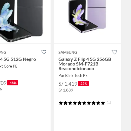
UNG
SAMSUNG
p 4 5G 512G Negro
Galaxy Z Flip 4 5G 256GB
Morado SM-F721B
xt Core PE
Reacondicionado
Por Blink Tech PE
709
-48%
S/ 1,419
-25%
09
S/ 1,889
(1)