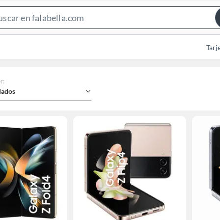
Search
Bar
Tarj
r
:
ados