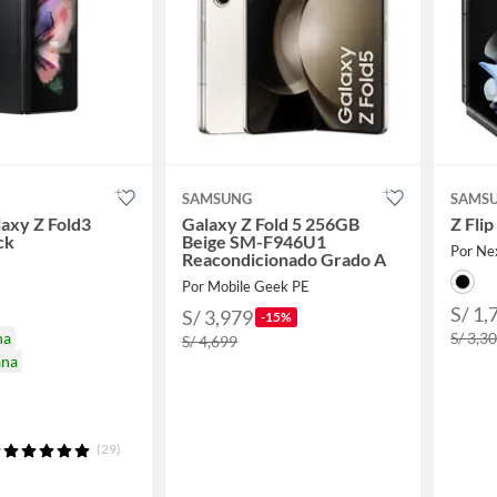
SAMSUNG
SAMS
laxy Z Fold3
Galaxy Z Fold 5 256GB
Z Fli
ck
Beige SM-F946U1
Por Ne
Reacondicionado Grado A
Por Mobile Geek PE
S/ 1,
S/ 3,979
-15%
na
S/ 3,3
S/ 4,699
ana
(29)