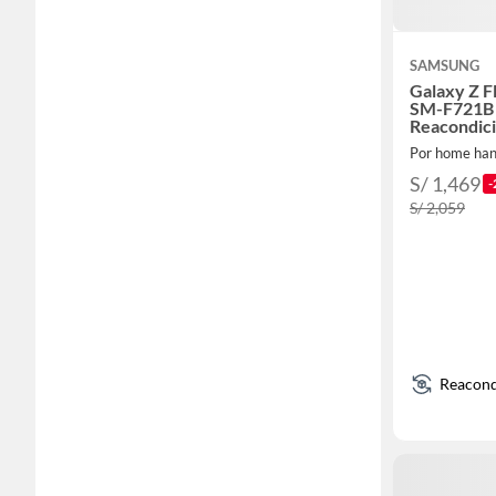
SAMSUNG
Galaxy Z F
SM-F721B
Reacondic
Por home han
S/ 1,469
-
S/ 2,059
Reacond