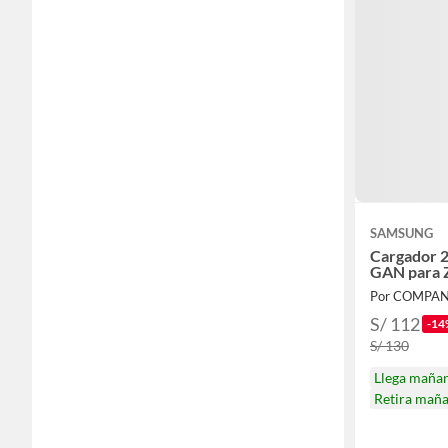
SAMSUNG
Cargador 
GAN para Z
Por COMPA
S/ 112
-14
S/ 130
Llega maña
Retira mañ