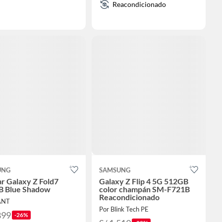
Reacondicionado
UNG
SAMSUNG
ar Galaxy Z Fold7
Galaxy Z Flip 4 5G 512GB
B Blue Shadow
color champán SM-F721B
Reacondicionado
ANT
Por Blink Tech PE
899
-26%