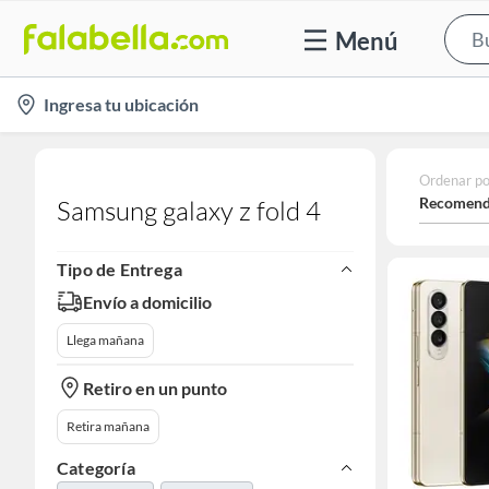
Menú
location-
Ingresa tu ubicación
icon
Ordenar po
Recomend
Samsung galaxy z fold 4
Tipo de Entrega
Envío a domicilio
Llega mañana
Retiro en un punto
Retira mañana
Categoría