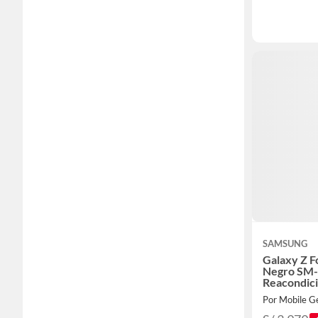
SAMSUNG
Galaxy Z F
Negro SM
Reacondic
Por Mobile G