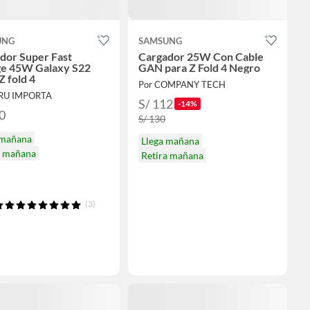
UNG
SAMSUNG
dor Super Fast
Cargador 25W Con Cable
e 45W Galaxy S22
GAN para Z Fold 4 Negro
Z fold 4
Por COMPANY TECH
ERU IMPORTA
S/ 112
-14%
0
S/ 130
 mañana
Llega mañana
a mañana
Retira mañana
(3)