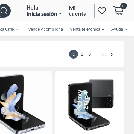
0
Hola
,
Mi
cuenta
Inicia sesión
eta CMR
Vende y comisiona
Venta telefónica
Ayuda
...
1
2
3
21