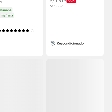
S/ 1,519
-20%
99
S/ 1,889
 mañana
a mañana
(8)
Reacondicionado