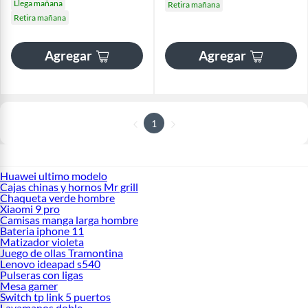
Llega mañana
Retira mañana
Retira mañana
Agregar
Agregar
1
Huawei ultimo modelo
Cajas chinas y hornos Mr grill
Chaqueta verde hombre
Xiaomi 9 pro
Camisas manga larga hombre
Bateria iphone 11
Matizador violeta
Juego de ollas Tramontina
Lenovo ideapad s540
Pulseras con ligas
Mesa gamer
Switch tp link 5 puertos
Lavamanos doble