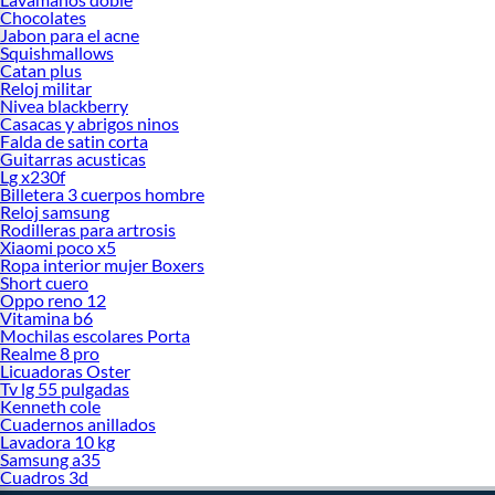
Chocolates
Jabon para el acne
Squishmallows
Catan plus
Reloj militar
Nivea blackberry
Casacas y abrigos ninos
Falda de satin corta
Guitarras acusticas
Lg x230f
Billetera 3 cuerpos hombre
Reloj samsung
Rodilleras para artrosis
Xiaomi poco x5
Ropa interior mujer Boxers
Short cuero
Oppo reno 12
Vitamina b6
Mochilas escolares Porta
Realme 8 pro
Licuadoras Oster
Tv lg 55 pulgadas
Kenneth cole
Cuadernos anillados
Lavadora 10 kg
Samsung a35
Cuadros 3d