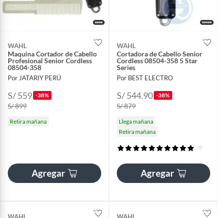
WAHL
WAHL
Maquina Cortador de Cabello
Cortadora de Cabello Senior
Profesional Senior Cordless
Cordless 08504-358 5 Star
08504-358
Series
Por JATARIY PERÚ
Por BEST ELECTRO
S/ 559
S/ 544.90
-38%
-38%
S/ 899
S/ 879
Retira mañana
Llega mañana
Retira mañana
(1)
Agregar
Agregar
WAHL
WAHL