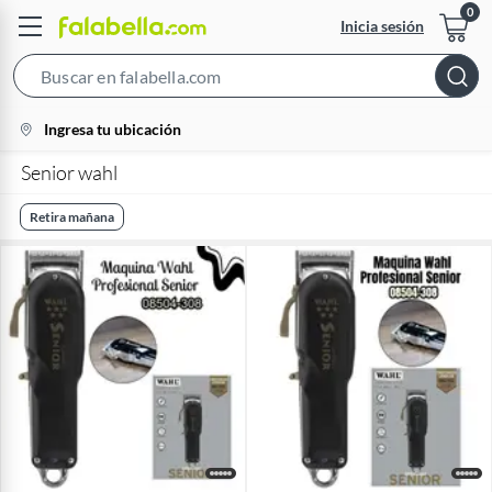
Inicia sesión
Search
Bar
location-
Ingresa tu ubicación
icon
Senior wahl
Retira mañana