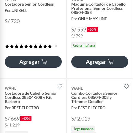
Cortadora Senior Cordless
Máquina Cortador de Cabello
Profesional Senior Cordless
Por UNIBELL
08504-358
Por ONLY MAX LINE
S/ 730
S/ 559
-30%
S/ 799
Retira mañana
(1)
Agregar
Agregar
WAHL
WAHL
Cortadora de Cabello Senior
Combo Cortadora Senior
Cordless 08504-308 y Kit
Cordless 08504-308 y
Barbero
Trimmer Detailer
Por BEST ELECTRO
Por BEST ELECTRO
S/ 669
S/ 2,019
-45%
S/ 1,219
Llega mañana