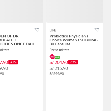
LIFE
EN OF DR.
Probiótico Physician's
MULATED
Choice Women's 50 Billion -
IOTICS ONCE DAILY
30 Cápsulas
N'S 50 BILLION - 30
ud total
Por salud total
ULAS
7.90
S/ 204.90
-25%
-32%
9.90
S/ 215.90
.90
S/ 299.90