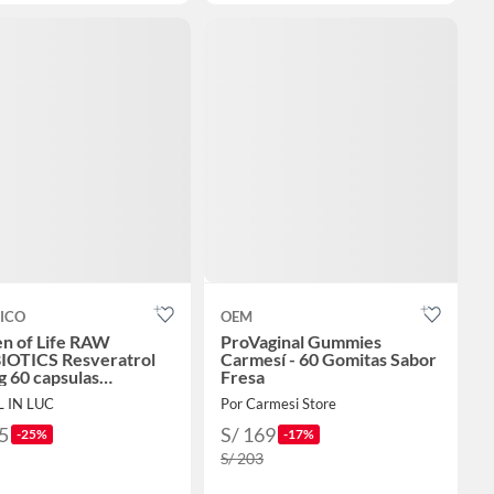
ICO
OEM
n of Life RAW
ProVaginal Gummies
OTICS Resveratrol
Carmesí - 60 Gomitas Sabor
 60 capsulas
Fresa
ales
L IN LUC
Por Carmesi Store
5
S/ 169
-25%
-17%
S/ 203