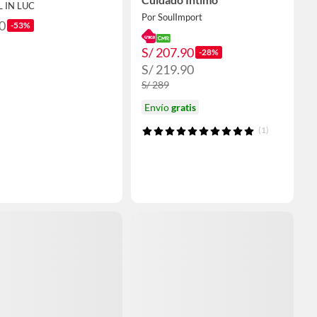
L IN LUC
Por SoulImport
0
-53%
S/ 207.90
-28%
S/ 219.90
S/ 289
Envío
gratis
(1)