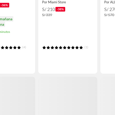
Por Miami Store
Por AL
-36%
S/ 210
S/ 27
-38%
S/ 339
S/ 570
mañana
ana
minutos
(4)
(1)