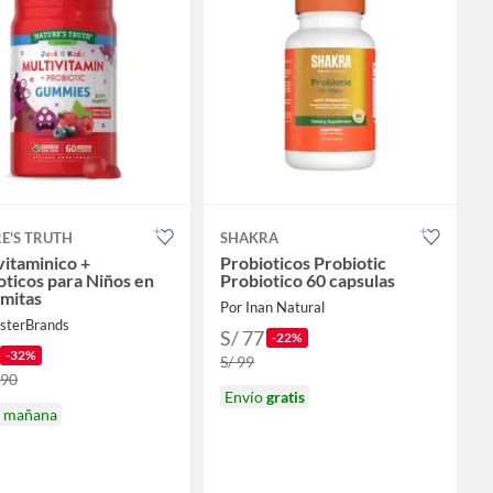
E'S TRUTH
SHAKRA
vitaminico +
Probioticos Probiotic
oticos para Niños en
Probiotico 60 capsulas
mitas
Por Inan Natural
sterBrands
S/ 77
-22%
-32%
S/ 99
.90
Envío
gratis
a mañana