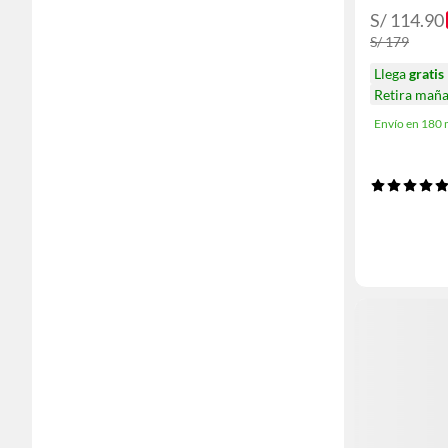
S/ 114.90
S/ 179
Llega
gratis
Retira mañ
Envío en 180 