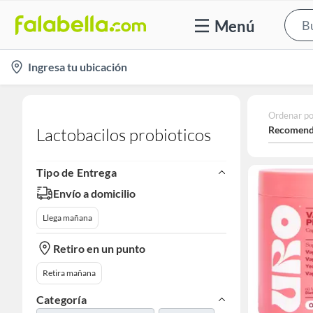
Menú
location-
Ingresa tu ubicación
icon
Ordenar po
Recomend
Lactobacilos probioticos
Tipo de Entrega
Envío a domicilio
Llega mañana
Retiro en un punto
Retira mañana
Categoría