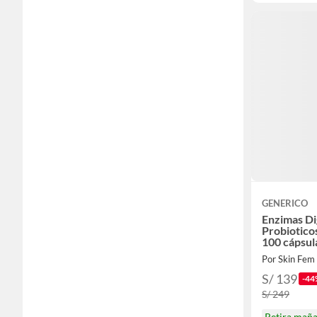
GENERICO
Enzimas Di
Probiotico
100 cápsul
Por Skin Fem
S/ 139
-44
S/ 249
Retira mañ