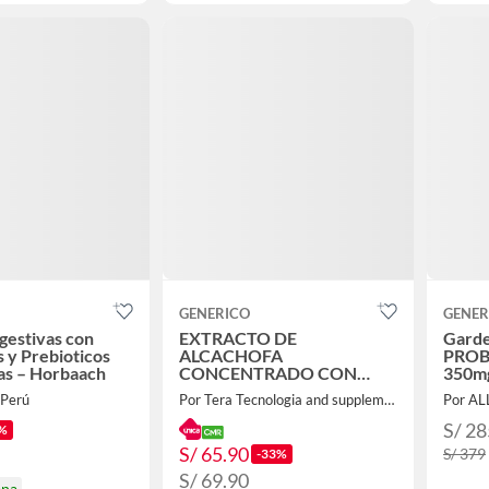
GENERICO
GENER
gestivas con
EXTRACTO DE
Garde
s y Prebioticos
ALCACHOFA
PROBI
as – Horbaach
CONCENTRADO CON
350mg
STEVIA MG ZINC 1 LITRO
veget
 Perú
Por Tera Tecnologia and supplements
Por AL
FORMULA V
S/ 28
%
S/ 65.90
S/ 379
-33%
S/ 69.90
ana