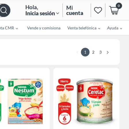
0
Hola
,
Mi
cuenta
Inicia sesión
eta CMR
Vende y comisiona
Venta telefónica
Ayuda
1
2
3