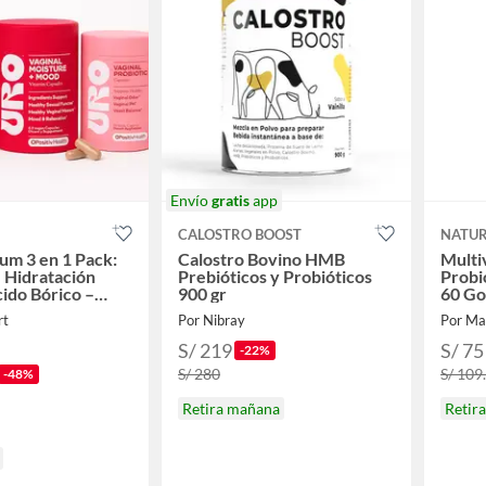
Envío
gratis
app
CALOSTRO BOOST
NATUR
m 3 en 1 Pack:
Calostro Bovino HMB
Multi
, Hidratación
Prebióticos y Probióticos
Probi
cido Bórico –
900 gr
60 Go
enina
rt
Por Nibray
Por Ma
S/ 219
S/ 75
-22%
S/ 280
S/ 109
-48%
Retira mañana
Retir