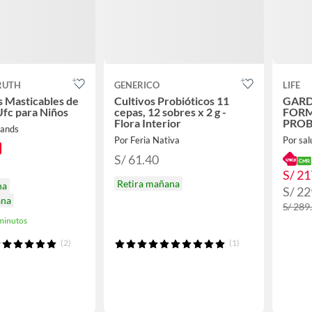
RUTH
GENERICO
LIFE
s Masticables de
Cultivos Probióticos 11
GARD
Ufc para Niños
cepas, 12 sobres x 2 g -
FOR
Flora Interior
PROB
rands
WOME
Por Feria Nativa
Por sal
CAPS
S/ 61.40
S/ 21
Retira mañana
na
S/ 22
ana
S/ 289
minutos
(2)
(1)