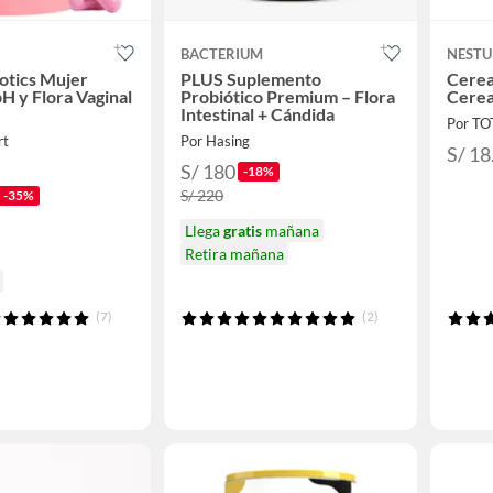
BACTERIUM
NEST
otics Mujer
PLUS Suplemento
Cereal
pH y Flora Vaginal
Probiótico Premium – Flora
Cerea
Intestinal + Cándida
Por T
rt
Por Hasing
S/ 18
S/ 180
-18%
S/ 220
-35%
Llega
gratis
mañana
Retira mañana
(7)
(2)