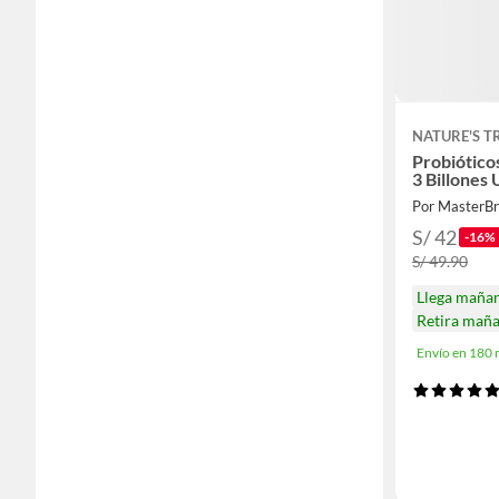
NATURE'S T
Probiótico
3 Billones 
Por MasterB
S/ 42
-16%
S/ 49.90
Llega maña
Retira mañ
Envío en 180 