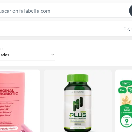
Search
Bar
Tarj
r
:
ados