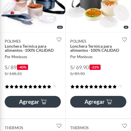
POLIMES
POLIMES
Lonchera Termica para
Lonchera Termica para
alimentos -100% CALIDAD
alimentos -100% CALIDAD
Por Monissos
Por Monissos
S/ 89
S/ 69.90
-40%
-22%
S/ 148.33
S/ 89.90
(1)
(1)
Agregar
Agregar
THERMOS
THERMOS