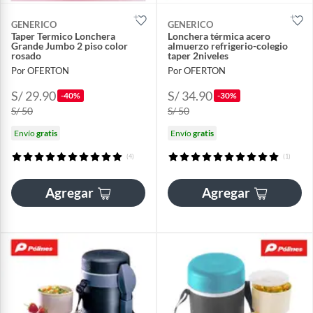
GENERICO
GENERICO
Taper Termico Lonchera
Lonchera térmica acero
Grande Jumbo 2 piso color
almuerzo refrigerio-colegio
rosado
taper 2niveles
Por OFERTON
Por OFERTON
S/ 29.90
S/ 34.90
-40%
-30%
S/ 50
S/ 50
Envío
gratis
Envío
gratis
(4)
(1)
Agregar
Agregar