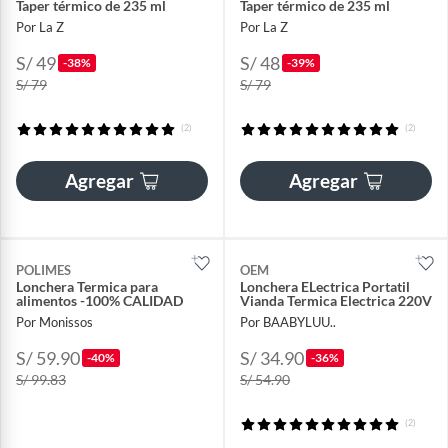
Taper térmico de 235 ml
Taper térmico de 235 ml
Por La Z
Por La Z
S/ 49
S/ 48
-38%
-39%
S/ 79
S/ 79
(2)
(2)
Agregar
Agregar
POLIMES
OEM
Lonchera Termica para
Lonchera ELectrica Portatil
alimentos -100% CALIDAD
Vianda Termica Electrica 220V
Por Monissos
Por BAABYLUU..
S/ 59.90
S/ 34.90
-40%
-36%
S/ 99.83
S/ 54.90
(2)