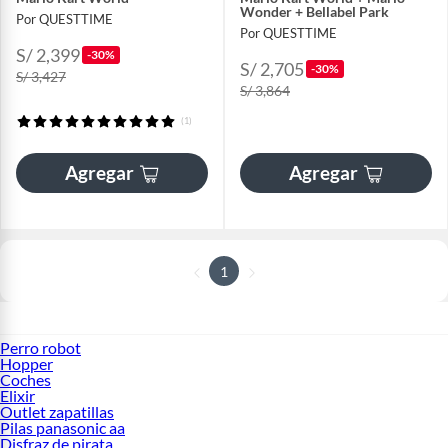
Wonder + Bellabel Park
Por QUESTTIME
Por QUESTTIME
S/ 2,399
-30%
S/ 2,705
-30%
S/ 3,427
S/ 3,864
(1)
Agregar
Agregar
1
Perro robot
Hopper
Coches
Elixir
Outlet zapatillas
Pilas panasonic aa
Disfraz de pirata