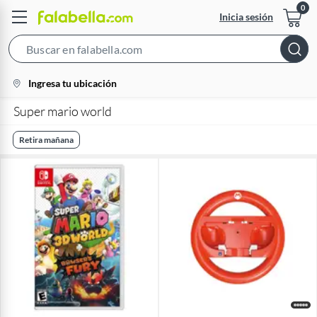
Inicia sesión
Search
Bar
location-
Ingresa tu ubicación
icon
Super mario world
Retira mañana