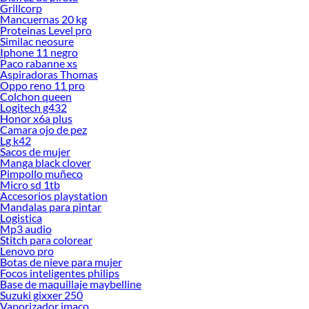
Grillcorp
Mancuernas 20 kg
Proteinas Level pro
Similac neosure
Iphone 11 negro
Paco rabanne xs
Aspiradoras Thomas
Oppo reno 11 pro
Colchon queen
Logitech g432
Honor x6a plus
Camara ojo de pez
Lg k42
Sacos de mujer
Manga black clover
Pimpollo muñeco
Micro sd 1tb
Accesorios playstation
Mandalas para pintar
Logistica
Mp3 audio
Stitch para colorear
Lenovo pro
Botas de nieve para mujer
Focos inteligentes philips
Base de maquillaje maybelline
Suzuki gixxer 250
Vaporizador imaco