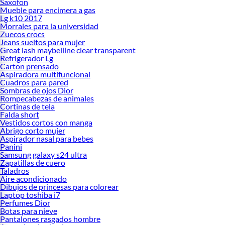
Saxofon
Mueble para encimera a gas
Lg k10 2017
Morrales para la universidad
Zuecos crocs
Jeans sueltos para mujer
Great lash maybelline clear transparent
Refrigerador Lg
Carton prensado
Aspiradora multifuncional
Cuadros para pared
Sombras de ojos Dior
Rompecabezas de animales
Cortinas de tela
Falda short
Vestidos cortos con manga
Abrigo corto mujer
Aspirador nasal para bebes
Panini
Samsung galaxy s24 ultra
Zapatillas de cuero
Taladros
Aire acondicionado
Dibujos de princesas para colorear
Laptop toshiba i7
Perfumes Dior
Botas para nieve
Pantalones rasgados hombre