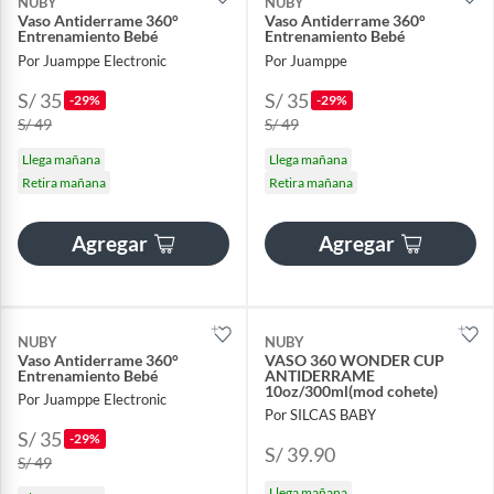
NUBY
NUBY
Vaso Antiderrame 360°
Vaso Antiderrame 360°
Entrenamiento Bebé
Entrenamiento Bebé
Por Juamppe Electronic
Por Juamppe
S/ 35
S/ 35
-29%
-29%
S/ 49
S/ 49
Llega mañana
Llega mañana
Retira mañana
Retira mañana
Agregar
Agregar
NUBY
NUBY
Vaso Antiderrame 360°
VASO 360 WONDER CUP
Entrenamiento Bebé
ANTIDERRAME
10oz/300ml(mod cohete)
Por Juamppe Electronic
Por SILCAS BABY
S/ 35
-29%
S/ 39.90
S/ 49
Llega mañana