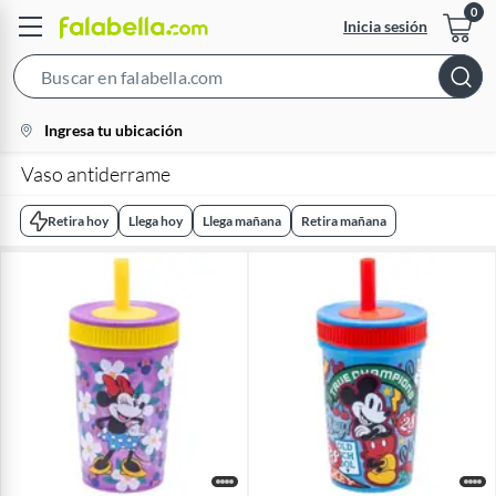
Inicia sesión
Search
Bar
location-
Ingresa tu ubicación
icon
Vaso antiderrame
Retira hoy
Llega hoy
Llega mañana
Retira mañana