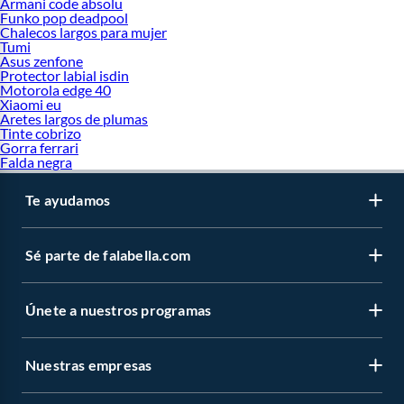
Armani code absolu
Funko pop deadpool
Chalecos largos para mujer
Tumi
Asus zenfone
Protector labial isdin
Motorola edge 40
Xiaomi eu
Aretes largos de plumas
Tinte cobrizo
Gorra ferrari
Falda negra
Te ayudamos
Sé parte de falabella.com
Únete a nuestros programas
Nuestras empresas