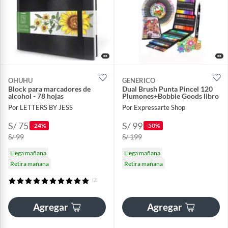
OHUHU
GENERICO
Block para marcadores de
Dual Brush Punta Pincel 120
alcohol - 78 hojas
Plumones+Bobbie Goods libro
Por LETTERS BY JESS
Por Expressarte Shop
S/ 75
S/ 99
-24%
-50%
S/ 99
S/ 199
Llega mañana
Llega mañana
Retira mañana
Retira mañana
(2)
Agregar
Agregar