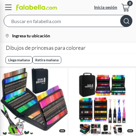
Inicia sesión
Search
Bar
location-
Ingresa tu ubicación
icon
Dibujos de princesas para colorear
Llega mañana
Retira mañana