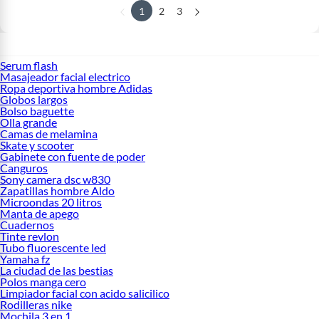
1
2
3
Serum flash
Masajeador facial electrico
Ropa deportiva hombre Adidas
Globos largos
Bolso baguette
Olla grande
Camas de melamina
Skate y scooter
Gabinete con fuente de poder
Canguros
Sony camera dsc w830
Zapatillas hombre Aldo
Microondas 20 litros
Manta de apego
Cuadernos
Tinte revlon
Tubo fluorescente led
Yamaha fz
La ciudad de las bestias
Polos manga cero
Limpiador facial con acido salicilico
Rodilleras nike
Mochila 3 en 1