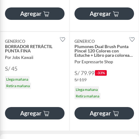
Agregar
Agregar
GENERICO
GENERICO
BORRADOR RETRÁCTIL
Plumones Dual Brush Punta
PUNTA FINA
Pincel 120 Colores con
Estuche + Libro para colorear
Por Jobs Kawaii
Fantasy Land CocoWyo
Por Expressarte Shop
S/ 45
S/ 79.99
-33%
Llega mañana
S/ 119
Retira mañana
Llega mañana
Retira mañana
Agregar
Agregar