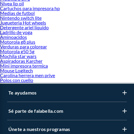
Nivea lip oil
Cartuchos para impresora hp
Medias de futbol
Nintendo switch lite
Jugueteria Hot wheels
Detergente ariel liquido
Ladrillo de yoga
Aminoacidos
Motorola g8 plus
Verduras para colorear
Motorola g50 5g
Mochila star wars
Aspiradoras Karcher
Mini impresora termica
Mouse Logitech
Carolina herrera men prive
Polos con cuello
Te ayudamos
Sé parte de falabella.com
Únete a nuestros programas