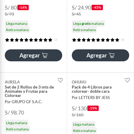
S/ 80
S/ 24.90
-14%
-45%
S/ 93
S/ 45
Llega mañana
Llega
gratis
mañana
Retira mañana
Retira mañana
(2)
(4)
Agregar
Agregar
AURELA
OHUHU
Set de 2 Rollos de 3 mts de
Pack de 4 Libros para
Animales y Frutas para
colorear- doble cara
Colorear
Por LETTERS BY JESS
Por GRUPO GF S.A.C.
S/ 130
-19%
S/ 98.70
S/ 160
Llega mañana
Llega mañana
Retira mañana
Retira mañana