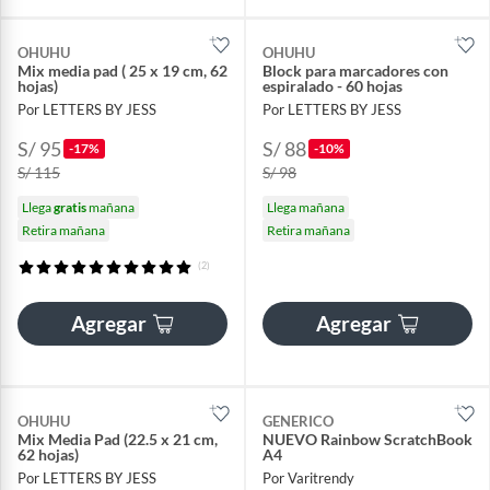
OHUHU
OHUHU
Mix media pad ( 25 x 19 cm, 62
Block para marcadores con
hojas)
espiralado - 60 hojas
Por LETTERS BY JESS
Por LETTERS BY JESS
S/ 95
S/ 88
-17%
-10%
S/ 115
S/ 98
Llega
gratis
mañana
Llega mañana
Retira mañana
Retira mañana
(2)
Agregar
Agregar
OHUHU
GENERICO
Mix Media Pad (22.5 x 21 cm,
NUEVO Rainbow ScratchBook
62 hojas)
A4
Por LETTERS BY JESS
Por Varitrendy