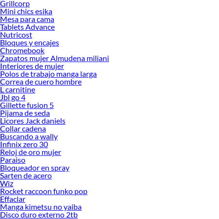
Grillcorp
Mini chics esika
Mesa para cama
Tablets Advance
Nutricost
Bloques y encajes
Chromebook
Zapatos mujer Almudena miliani
Interiores de mujer
Polos de trabajo manga larga
Correa de cuero hombre
L carnitine
Jbl go 4
Gillette fusion 5
Pijama de seda
Licores Jack daniels
Collar cadena
Buscando a wally
Infinix zero 30
Reloj de oro mujer
Paraiso
Bloqueador en spray
Sarten de acero
Wiz
Rocket raccoon funko pop
Effaclar
Manga kimetsu no yaiba
Disco duro externo 2tb