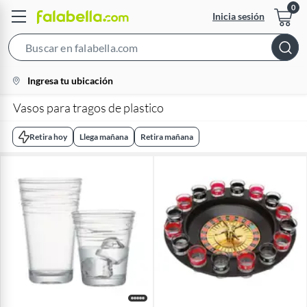
Inicia sesión
Search
Bar
location-
Ingresa tu ubicación
icon
Vasos para tragos de plastico
Retira hoy
Llega mañana
Retira mañana