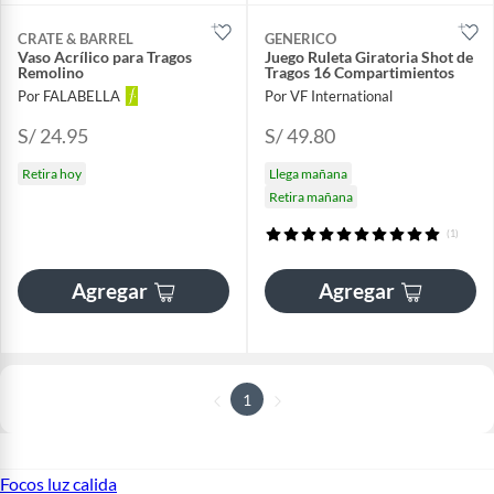
CRATE & BARREL
GENERICO
Vaso Acrílico para Tragos
Juego Ruleta Giratoria Shot de
Remolino
Tragos 16 Compartimientos
Por FALABELLA
Por VF International
S/ 24.95
S/ 49.80
Retira hoy
Llega mañana
Retira mañana
(1)
Agregar
Agregar
1
Focos luz calida