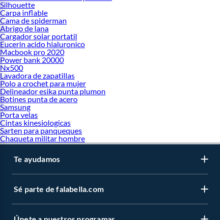
Silhouette
Carpa inflable
Cama de spiderman
Abrigo de lana
Cargador solar portatil
Eucerin acido hialuronico
Macbook pro 2020
Power bank 20000
Nx500
Lavadora de zapatillas
Polo a crochet para mujer
Delineador esika punta plumon
Botines punta de acero
Samsung
Porta velas
Cintas kinesiologicas
Sarten para panqueques
Chaqueta militar hombre
Te ayudamos
Sé parte de falabella.com
Únete a nuestros programas