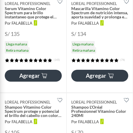
LOREAL PROFESSIONNEL
LOREAL PROFESSIONNEL
Serum Vitamino Color
Mascarilla Vitamino Color
Spectrum para brillo
Spectrum de nutrición intensa,
instantaneo que protege el
aporta suavidad y prolonga el
color 50ml
color 250ml
Por FALABELLA
Por FALABELLA
S/ 135
S/ 134
Llega mañana
Llega mañana
Retira mañana
Retira mañana
(145)
(74)
Agregar
Agregar
LOREAL PROFESSIONNEL
LOREAL PROFESSIONNEL
Shampoo Vitamino Color
Shampoo L'Oréal
Spectrum protege y potencial
Professionnel Vitamino Color
el brillo del cabello con color
240Ml
300ml
Por FALABELLA
Por FALABELLA
S/ 105
S/ 70