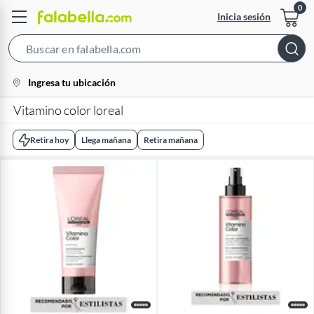
Inicia sesión
Search
Bar
location-
Ingresa tu ubicación
icon
Vitamino color loreal
Retira hoy
Llega mañana
Retira mañana