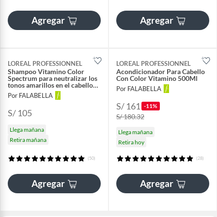
Agregar
Agregar
LOREAL PROFESSIONNEL
LOREAL PROFESSIONNEL
Shampoo Vitamino Color
Acondicionador Para Cabello
Spectrum para neutralizar los
Con Color Vitamino 500Ml
tonos amarillos en el cabello
Por FALABELLA
rubio o aclarado 300ml
Por FALABELLA
S/ 161
-11%
S/ 105
S/ 180.32
Llega mañana
Llega mañana
Retira mañana
Retira hoy
(50)
(28)
Agregar
Agregar