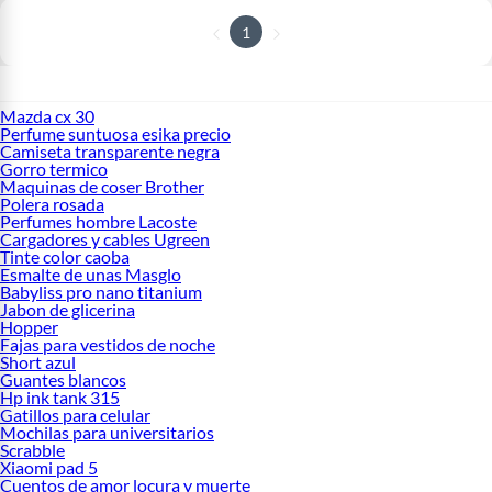
1
Mazda cx 30
Perfume suntuosa esika precio
Camiseta transparente negra
Gorro termico
Maquinas de coser Brother
Polera rosada
Perfumes hombre Lacoste
Cargadores y cables Ugreen
Tinte color caoba
Esmalte de unas Masglo
Babyliss pro nano titanium
Jabon de glicerina
Hopper
Fajas para vestidos de noche
Short azul
Guantes blancos
Hp ink tank 315
Gatillos para celular
Mochilas para universitarios
Scrabble
Xiaomi pad 5
Cuentos de amor locura y muerte