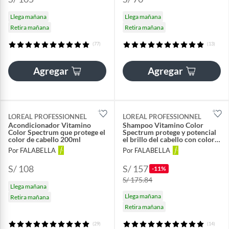
Llega mañana
Llega mañana
Retira mañana
Retira mañana
(77)
(13)
Agregar
Agregar
LOREAL PROFESSIONNEL
LOREAL PROFESSIONNEL
Acondicionador Vitamino
Shampoo Vitamino Color
Color Spectrum que protege el
Spectrum protege y potencial
color de cabello 200ml
el brillo del cabello con color
500ml
Por FALABELLA
Por FALABELLA
S/ 108
S/ 157
-11%
S/ 175.84
Llega mañana
Llega mañana
Retira mañana
Retira mañana
(29)
(14)