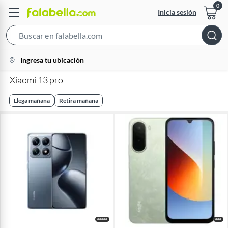
Inicia sesión
Search
Bar
location-
Ingresa tu ubicación
icon
Xiaomi 13 pro
Llega mañana
Retira mañana