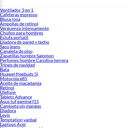
Ventilador 3 en 1
Cafeteras espresso
Blusa rosa
Ampollas de retinol
Verguenza intensamente
Chullos para hombres
Estufa portatil
Lijadora de pared y techo
Saco jeans
Canaleta de piso
Zapatillas hombre Salomon
Perfumes hombre Carolina herrera
Trineo de navidad
Bata
Huawei freebuds 5i
Motorola g85
Aceite de macadamia
Retinol
Ulefone
Tablets Advance
Asus tuf gaming f15
Camiseta sin mangas
Diadora
Levis
Temptation yanbal
Laptops Acer