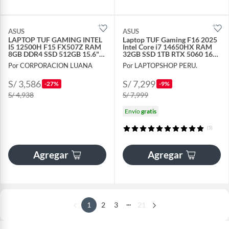
ASUS
ASUS
LAPTOP TUF GAMING INTEL
Laptop TUF Gaming F16 2025
I5 12500H F15 FX507Z RAM
Intel Core i7 14650HX RAM
8GB DDR4 SSD 512GB 15.6"
32GB SSD 1TB RTX 5060 16"
FHD RTX 3050 4GB
WUXGA 165HZ
Por CORPORACION LUANA
Por LAPTOPSHOP PERU.
S/ 3,586
S/ 7,299
-27%
-9%
S/ 4,938
S/ 7,999
Envío
gratis
(5)
Agregar
Agregar
...
1
2
3
21