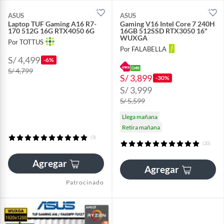
ASUS
ASUS
Laptop TUF Gaming A16 R7-
Gaming V16 Intel Core 7 240H
170 512G 16G RTX4050 6G
16GB 512SSD RTX3050 16"
WUXGA
Por TOTTUS
Por FALABELLA
S/ 4,499
-6%
S/ 4,799
S/ 3,899
-30%
S/ 3,999
S/ 5,599
Llega mañana
Retira mañana
(3)
(20)
Agregar
Agregar
Patrocinado