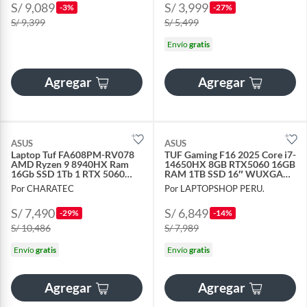
S/ 9,089
S/ 3,999
-3%
-27%
S/ 9,399
S/ 5,499
Envío
gratis
Agregar
Agregar
ASUS
ASUS
Laptop Tuf FA608PM-RV078
TUF Gaming F16 2025 Core i7-
AMD Ryzen 9 8940HX Ram
14650HX 8GB RTX5060 16GB
16Gb SSD 1Tb 1 RTX 5060
RAM 1TB SSD 16″ WUXGA
8Gb 16"WUXGA FreeDos
165Hz
Por CHARATEC
Por LAPTOPSHOP PERU.
S/ 7,490
S/ 6,849
-29%
-14%
S/ 10,486
S/ 7,989
Envío
gratis
Envío
gratis
Agregar
Agregar