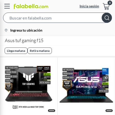
Inicia sesión
Search
Bar
location-
Ingresa tu ubicación
icon
Asus tuf gaming f15
Llega mañana
Retira mañana