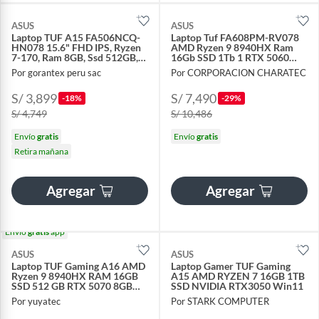
ASUS
ASUS
Laptop TUF A15 FA506NCQ-
Laptop Tuf FA608PM-RV078
HN078 15.6" FHD IPS, Ryzen
AMD Ryzen 9 8940HX Ram
7-170, Ram 8GB, Ssd 512GB,
16Gb SSD 1Tb 1 RTX 5060
Rtx 3050, Win 11
8Gb 16"WUXGA FreeDos
Por gorantex peru sac
Por CORPORACION CHARATEC
S/ 3,899
S/ 7,490
-18%
-29%
S/ 4,749
S/ 10,486
Envío
gratis
Envío
gratis
Retira mañana
Agregar
Agregar
Envío
gratis
app
ASUS
ASUS
Laptop TUF Gaming A16 AMD
Laptop Gamer TUF Gaming
Ryzen 9 8940HX RAM 16GB
A15 AMD RYZEN 7 16GB 1TB
SSD 512 GB RTX 5070 8GB
SSD NVIDIA RTX3050 Win11
16" WUXGA Windows 11
Por yuyatec
Por STARK COMPUTER