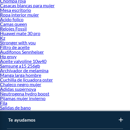
Chompa roja
Casacas blancas para mujer
Marcas de Laptop:
Mesa escritorio
Laptop HP
Ropa interior mujer
Laptop Lenovo
Acido folico
Camas queen
Laptop Asus
Relojes Fossil
Laptop Acer
Huawei mate 30 pro
Laptop Huawei
Kz
Laptop Toshiba
Stronger with you
Eventos:
Filtro de aceite
Audifonos Sennheiser
Cyber WOW
Hp envy
Aceite valvoline 10w40
Samsung a15 256gb
Archivador de melamina
Manga larga hombre
Cuchilla de licuadora oster
Chaleco negro mujer
Adidas supernova
Neutrogena hydro boost
Pijamas mujer invierno
Fila
Salidas de bano
Te ayudamos