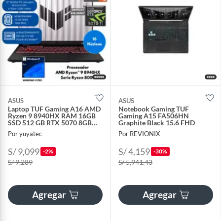
ASUS
ASUS
Laptop TUF Gaming A16 AMD
Notebook Gaming TUF
Ryzen 9 8940HX RAM 16GB
Gaming A15 FA506HN
SSD 512 GB RTX 5070 8GB
Graphite Black 15.6 FHD
16" WUXGA Windows 11
Por yuyatec
Por REVIONIX
S/ 9,099
S/ 4,159
-2%
-30%
S/ 9,289
S/ 5,941.43
Agregar
Agregar