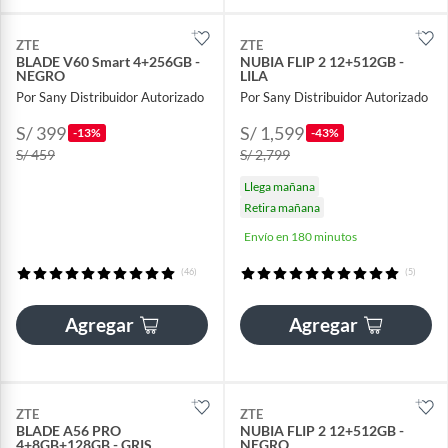
ZTE
ZTE
BLADE V60 Smart 4+256GB -
NUBIA FLIP 2 12+512GB -
NEGRO
LILA
Por Sany Distribuidor Autorizado
Por Sany Distribuidor Autorizado
S/ 399
S/ 1,599
-13%
-43%
S/ 459
S/ 2,799
Llega mañana
Retira mañana
Envío en 180 minutos
(46)
(5)
Agregar
Agregar
ZTE
ZTE
BLADE A56 PRO
NUBIA FLIP 2 12+512GB -
4+8GB+128GB - GRIS
NEGRO