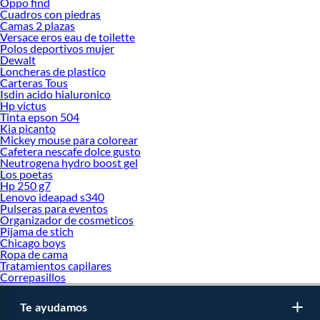
Oppo find
Cuadros con piedras
Camas 2 plazas
Versace eros eau de toilette
Polos deportivos mujer
Dewalt
Loncheras de plastico
Carteras Tous
Isdin acido hialuronico
Hp victus
Tinta epson 504
Kia picanto
Mickey mouse para colorear
Cafetera nescafe dolce gusto
Neutrogena hydro boost gel
Los poetas
Hp 250 g7
Lenovo ideapad s340
Pulseras para eventos
Organizador de cosmeticos
Pijama de stich
Chicago boys
Ropa de cama
Tratamientos capilares
Correpasillos
Te ayudamos