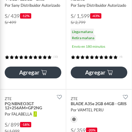
Por Sany Distribuidor Autorizado
Por Sany Distribuidor Autorizado
S/ 439
S/ 1,599
-12%
-43%
S/ 499
S/ 2,799
Llega mañana
Retira mañana
Envío en 180 minutos
(10)
(4)
Agregar
Agregar
ZTE
ZTE
PQ NBNEO3GT
BLADE A35e 2GB 64GB - GRIS
12+256AM+GP2NG
Por VAMTEL PERU
Por FALABELLA
S/ 899
-18%
S/ 359
-20%
S/ 1,099