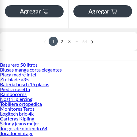
Agregar
Agregar
...
1
2
3
64
Basurero 50 litros
Blusas manga corta elegantes
Placa madre intel
Zte blade a35
Bateria bosch 15 placas
Piedra rosetta
Rainbocorns
Nostril piercing
Tobillera ortopedica
Monitores Teros
Logitech brio 4k
Carteras Kipling
Skinny jeans mujer
Juegos de nintendo 64
Tocador vintage