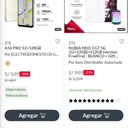
ZTE
ZTE
A56 PRO 12+128GB
NUBIA NEO 3 GT 5G
(12+12GB)+512GB (versión
Por ELECTRODOMESTICOS GALEXA
FreeFire) - BLANCO + Gift
Speaker
Por Sany Distribuidor Autorizado
S/ 949
-27%
S/ 549
-20%
S/ 1,299
S/ 689
Llega mañana
Envío en 180 minutos
Retira mañana
(15)
Agregar
Agregar