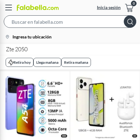
Inicia sesión
Search
Bar
location-
Ingresa tu ubicación
icon
Zte 2050
Retira hoy
Llega mañana
Retira mañana