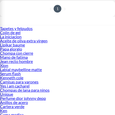
1
Tapetes y felpudos
Cojin de gel
La iniciacion
Aceite de oliva extra virgen
Lipikar baume
Papa giorgio
Chompa con cierre
Mano de fatima
Jean recto hombre
Xion
Labial maybelline matte
Serum flash
Kenneth cole
Camisas para varones
Yes i am cacharel
Chompas de lana para ninos
Unique
Perfume dior johnny depp
Anillos de acero
Cartera verde
Ken
Cama medica