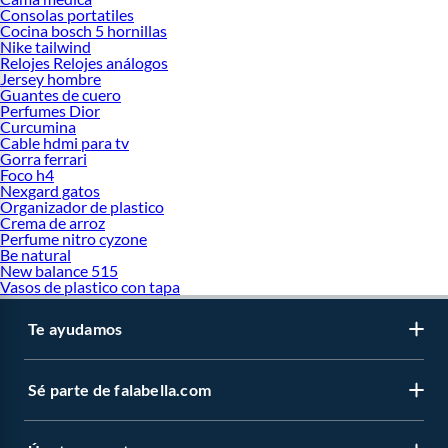
Consolas portatiles
Cocina bosch 5 hornillas
Nike tailwind
Relojes Relojes análogos
Jersey hombre
Guantes de cuero
Perfumes Dior
Curcumina
Cable hdmi para tv
Gorra ferrari
Foco h4
Nexgard gatos
Organizador de plastico
Crema de arroz
Perfume nitro cyzone
Be natural
New balance 515
Vasos de plastico con tapa
Te ayudamos
Sé parte de falabella.com