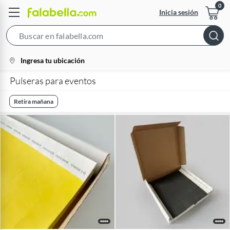
Inicia sesión
Search
Bar
location-
Ingresa tu ubicación
icon
Pulseras para eventos
Retira mañana