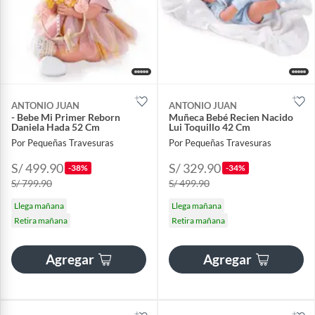
ANTONIO JUAN
ANTONIO JUAN
- Bebe Mi Primer Reborn
Muñeca Bebé Recien Nacido
Daniela Hada 52 Cm
Lui Toquillo 42 Cm
Por Pequeñas Travesuras
Por Pequeñas Travesuras
S/ 499.90
S/ 329.90
-38%
-34%
S/ 799.90
S/ 499.90
Llega mañana
Llega mañana
Retira mañana
Retira mañana
Agregar
Agregar