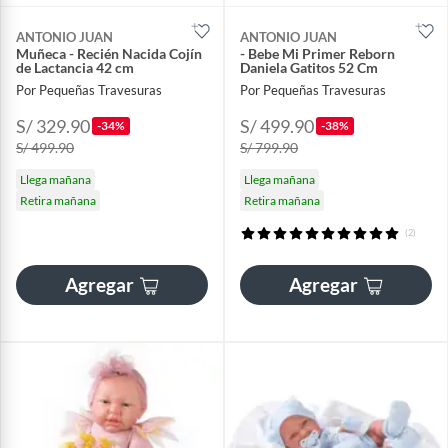
ANTONIO JUAN
ANTONIO JUAN
Muñeca - Recién Nacida Cojín
- Bebe Mi Primer Reborn
de Lactancia 42 cm
Daniela Gatitos 52 Cm
Por Pequeñas Travesuras
Por Pequeñas Travesuras
S/ 329.90
S/ 499.90
-34%
-38%
S/ 499.90
S/ 799.90
Llega mañana
Llega mañana
Retira mañana
Retira mañana
(2)
Agregar
Agregar