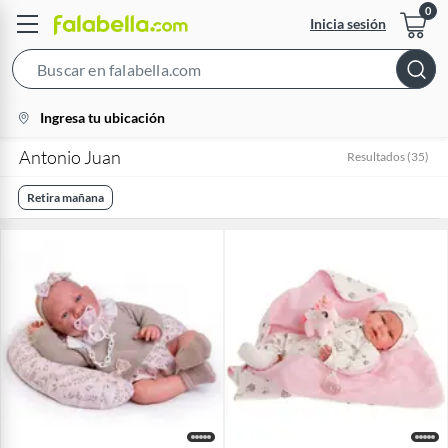
Inicia sesión
Search
Bar
location-
Ingresa tu ubicación
icon
Antonio Juan
Resultados
(
35
)
Retira mañana