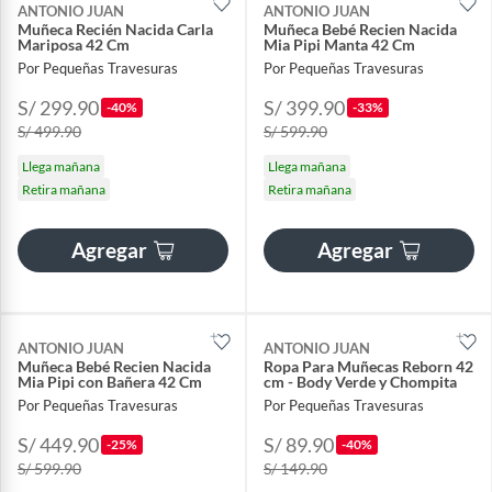
ANTONIO JUAN
ANTONIO JUAN
Muñeca Recién Nacida Carla
Muñeca Bebé Recien Nacida
Mariposa 42 Cm
Mia Pipi Manta 42 Cm
Por Pequeñas Travesuras
Por Pequeñas Travesuras
S/ 299.90
S/ 399.90
-40%
-33%
S/ 499.90
S/ 599.90
Llega mañana
Llega mañana
Retira mañana
Retira mañana
Agregar
Agregar
ANTONIO JUAN
ANTONIO JUAN
Muñeca Bebé Recien Nacida
Ropa Para Muñecas Reborn 42
Mia Pipi con Bañera 42 Cm
cm - Body Verde y Chompita
Por Pequeñas Travesuras
Por Pequeñas Travesuras
S/ 449.90
S/ 89.90
-25%
-40%
S/ 599.90
S/ 149.90