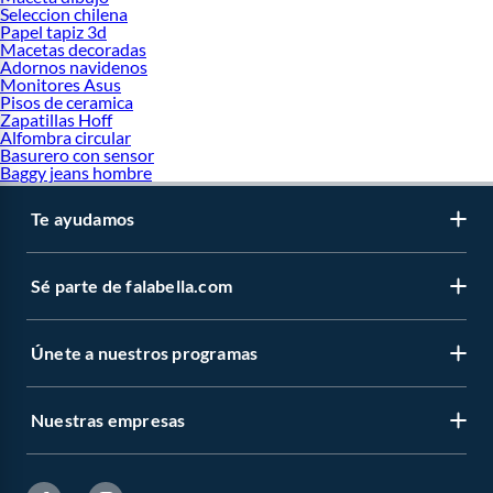
Seleccion chilena
Papel tapiz 3d
Macetas decoradas
Adornos navidenos
Monitores Asus
Pisos de ceramica
Zapatillas Hoff
Alfombra circular
Basurero con sensor
Baggy jeans hombre
Te ayudamos
Sé parte de falabella.com
Únete a nuestros programas
Nuestras empresas