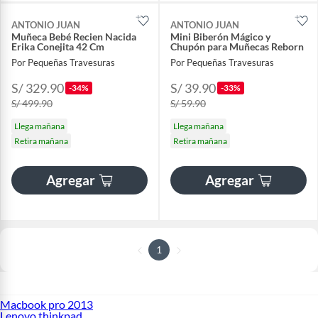
ANTONIO JUAN
ANTONIO JUAN
Muñeca Bebé Recien Nacida
Mini Biberón Mágico y
Erika Conejita 42 Cm
Chupón para Muñecas Reborn
Por Pequeñas Travesuras
Por Pequeñas Travesuras
S/ 329.90
S/ 39.90
-34%
-33%
S/ 499.90
S/ 59.90
Llega mañana
Llega mañana
Retira mañana
Retira mañana
Agregar
Agregar
1
Macbook pro 2013
Lenovo thinkpad