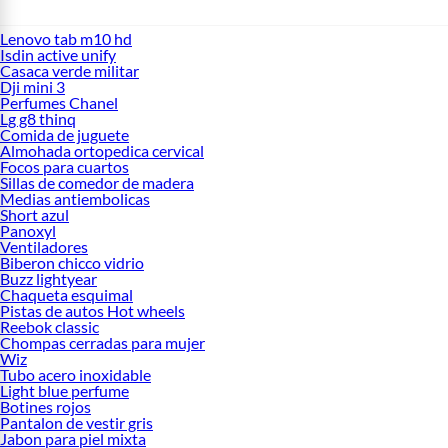
Lenovo tab m10 hd
Isdin active unify
Casaca verde militar
Dji mini 3
Perfumes Chanel
Lg g8 thinq
Comida de juguete
Almohada ortopedica cervical
Focos para cuartos
Sillas de comedor de madera
Medias antiembolicas
Short azul
Panoxyl
Ventiladores
Biberon chicco vidrio
Buzz lightyear
Chaqueta esquimal
Pistas de autos Hot wheels
Reebok classic
Chompas cerradas para mujer
Wiz
Tubo acero inoxidable
Light blue perfume
Botines rojos
Pantalon de vestir gris
Jabon para piel mixta