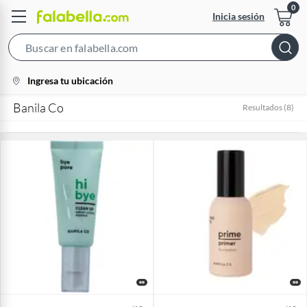
Inicia sesión
Search
Bar
location-
Ingresa tu ubicación
icon
Banila Co
Resultados
(
8
)