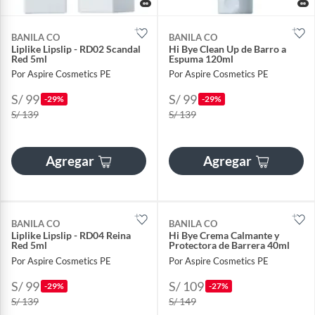
BANILA CO
BANILA CO
Liplike Lipslip - RD02 Scandal
Hi Bye Clean Up de Barro a
Red 5ml
Espuma 120ml
Por Aspire Cosmetics PE
Por Aspire Cosmetics PE
S/ 99
S/ 99
-29%
-29%
S/ 139
S/ 139
Agregar
Agregar
BANILA CO
BANILA CO
Liplike Lipslip - RD04 Reina
Hi Bye Crema Calmante y
Red 5ml
Protectora de Barrera 40ml
Por Aspire Cosmetics PE
Por Aspire Cosmetics PE
S/ 99
S/ 109
-29%
-27%
S/ 139
S/ 149