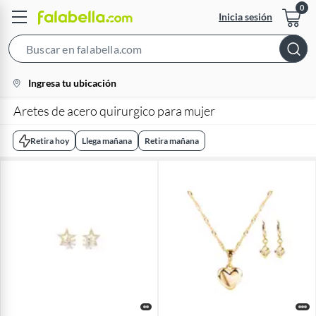
Inicia sesión
Search
Bar
location-
Ingresa tu ubicación
icon
Aretes de acero quirurgico para mujer
Retira hoy
Llega mañana
Retira mañana