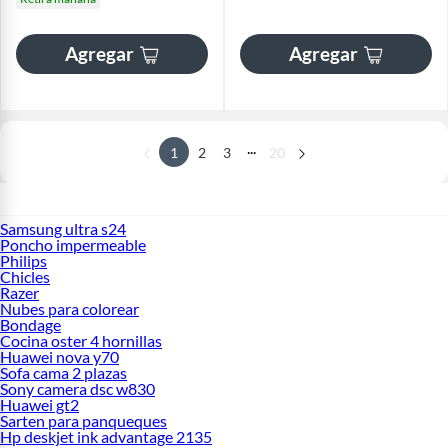
Agregar
Agregar
...
1
2
3
20
Samsung ultra s24
Poncho impermeable
Philips
Chicles
Razer
Nubes para colorear
Bondage
Cocina oster 4 hornillas
Huawei nova y70
Sofa cama 2 plazas
Sony camera dsc w830
Huawei gt2
Sarten para panqueques
Hp deskjet ink advantage 2135