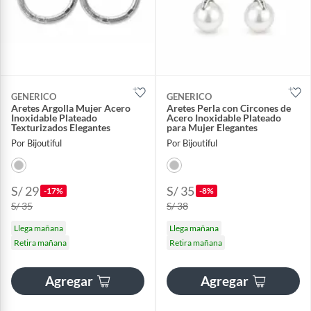
GENERICO
GENERICO
Aretes Argolla Mujer Acero
Aretes Perla con Circones de
Inoxidable Plateado
Acero Inoxidable Plateado
Texturizados Elegantes
para Mujer Elegantes
Por Bijoutiful
Por Bijoutiful
S/ 29
S/ 35
-17%
-8%
S/ 35
S/ 38
Llega mañana
Llega mañana
Retira mañana
Retira mañana
Agregar
Agregar