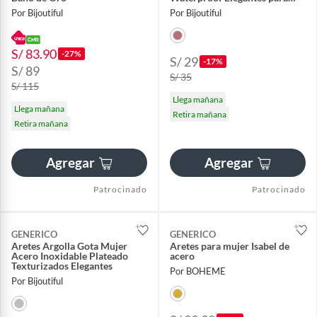
Mujer
Por Bijoutiful
Por Bijoutiful
S/ 83.90
-27%
S/ 29
-17%
S/ 89
S/ 35
S/ 115
Llega mañana
Llega mañana
Retira mañana
Retira mañana
Agregar
Agregar
Patrocinado
Patrocinado
GENERICO
GENERICO
Aretes Argolla Gota Mujer
Aretes para mujer Isabel de
Acero Inoxidable Plateado
acero
Texturizados Elegantes
Por BOHEME
Por Bijoutiful