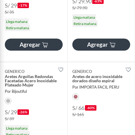
S/ 29.90
-63%
S/ 29
-17%
S/ 79.90
S/ 35
Llega mañana
Llega mañana
Retira mañana
Retira mañana
Agregar
Agregar
GENERICO
GENERICO
Aretes Argollas Redondas
Aretes de acero inoxidable
Facetadas Acero Inoxidable
dorados diseño espiral
Plateado Mujer
Por IMPORTA FACIL PERU
Por Bijoutiful
S/ 66
-60%
S/ 29
-26%
S/ 165
S/ 39
Llega mañana
Retira mañana