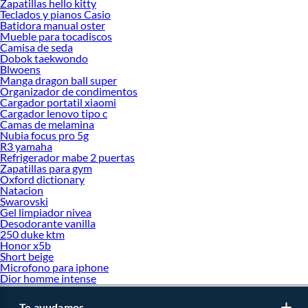
Zapatillas hello kitty
Teclados y pianos Casio
Batidora manual oster
Mueble para tocadiscos
Camisa de seda
Dobok taekwondo
Blwoens
Manga dragon ball super
Organizador de condimentos
Cargador portatil xiaomi
Cargador lenovo tipo c
Camas de melamina
Nubia focus pro 5g
R3 yamaha
Refrigerador mabe 2 puertas
Zapatillas para gym
Oxford dictionary
Natacion
Swarovski
Gel limpiador nivea
Desodorante vanilla
250 duke ktm
Honor x5b
Short beige
Microfono para iphone
Dior homme intense
Te ayudamos