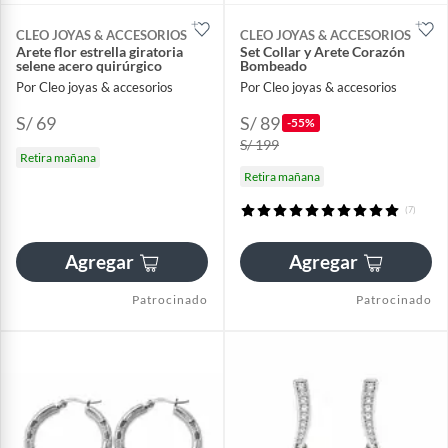
CLEO JOYAS & ACCESORIOS
CLEO JOYAS & ACCESORIOS
Arete flor estrella giratoria
Set Collar y Arete Corazón
selene acero quirúrgico
Bombeado
Por Cleo joyas & accesorios
Por Cleo joyas & accesorios
S/ 69
S/ 89
-55%
S/ 199
Retira mañana
Retira mañana
(7)
Agregar
Agregar
Patrocinado
Patrocinado