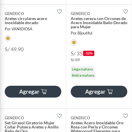
GENERICO
GENERICO
Aretes circulares acero
Aretes cereza con Circones de
inoxidable dorado
Acero Inoxidable Baño Dorado
para Mujer
Por VANIDIOSA
Por Bijoutiful
S/ 49.90
S/ 35
-10%
S/ 39
Llega mañana
Retira mañana
Agregar
Agregar
GENERICO
GENERICO
Set Girasol Giratorio Mujer
Aretes Acero Inoxidable Oro
Collar Pulsera Aretes y Anillo
Rosa con Perla y Circones
Baño de Oro
Waterproof Elegantes para