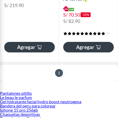
S/ 219.90
S/ 70.50
-15%
S/ 82.90
(5)
Agregar
Agregar
1
Pantalones pitillo
Le beau le parfum
Gel hidratante facial hydro boost neutrogena
Bandera del peru para colorear
Iphone 15 pro 256gb
Chaquetas deportivas