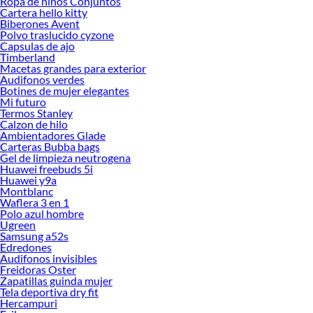
Ropa de ninos Conjuntos
Cartera hello kitty
Biberones Avent
Polvo traslucido cyzone
Capsulas de ajo
Timberland
Macetas grandes para exterior
Audifonos verdes
Botines de mujer elegantes
Mi futuro
Termos Stanley
Calzon de hilo
Ambientadores Glade
Carteras Bubba bags
Gel de limpieza neutrogena
Huawei freebuds 5i
Huawei y9a
Montblanc
Waflera 3 en 1
Polo azul hombre
Ugreen
Samsung a52s
Edredones
Audifonos invisibles
Freidoras Oster
Zapatillas guinda mujer
Tela deportiva dry fit
Hercampuri