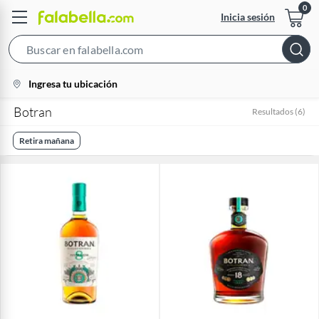
Inicia sesión
Search
Bar
location-
Ingresa tu ubicación
icon
Botran
Resultados
(
6
)
Retira mañana