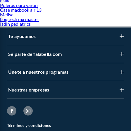
Esika
Poleras para varon
Case macbook air 13
Melisa
Logitech mx master
Isdin pediatrics
Te ayudamos
Sé parte de falabella.com
Únete a nuestros programas
Nuestras empresas
Términos y condiciones