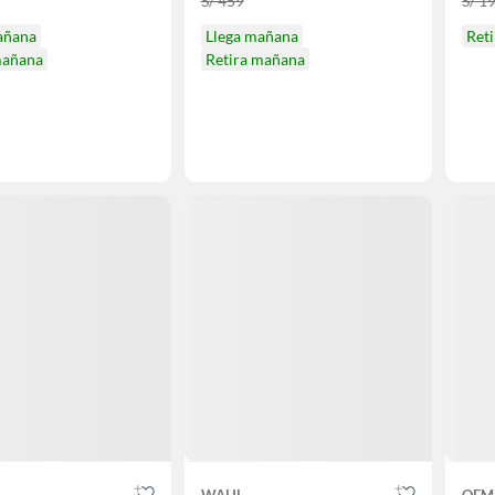
S/ 459
S/ 1
añana
Llega mañana
Ret
mañana
Retira mañana