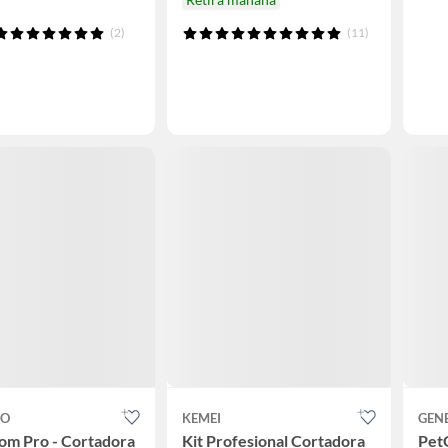
(2)
(11)
CO
KEMEI
GEN
om Pro - Cortadora
Kit Profesional Cortadora
Pet