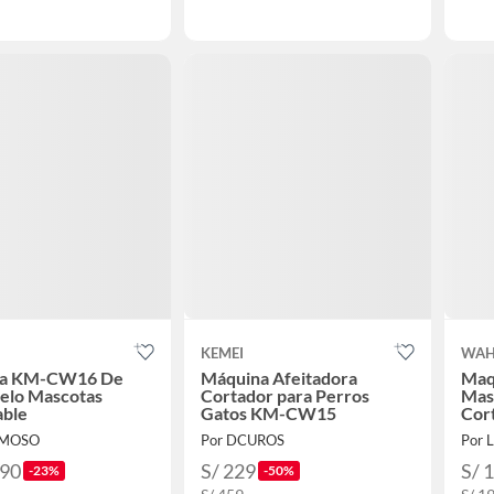
KEMEI
WAH
na KM-CW16 De
Máquina Afeitadora
Maq
elo Mascotas
Cortador para Perros
Mas
able
Gatos KM-CW15
Cor
AMOSO
Por DCUROS
Por 
.90
S/ 229
S/ 
-23%
-50%