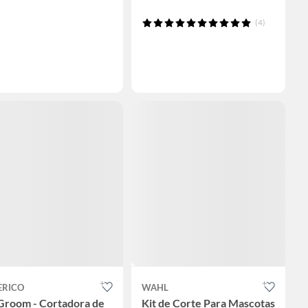
(4)
ERICO
WAHL
Groom - Cortadora de
Kit de Corte Para Mascotas