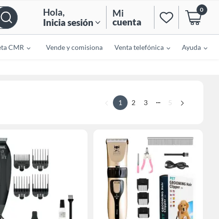
0
Hola
,
Mi
cuenta
Inicia sesión
eta CMR
Vende y comisiona
Venta telefónica
Ayuda
...
1
2
3
5