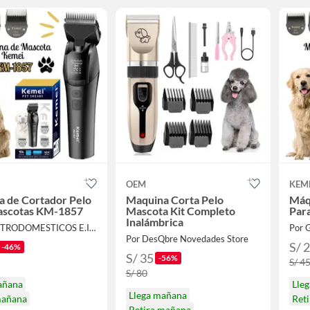
OEM
KEM
 de Cortador Pelo
Maquina Corta Pelo
Máq
ascotas KM-1857
Mascota Kit Completo
Par
Inalámbrica
Por ELECTRODOMESTICOS E.I.R.L
Por
Por DesQbre Novedades Store
S/ 
-46%
S/ 35
-56%
S/ 4
S/ 80
añana
Lle
Llega mañana
mañana
Ret
Retira mañana