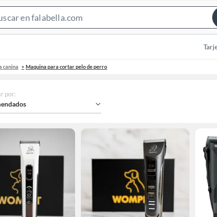
Search
Bar
Tarj
a canina
Maquina para cortar pelo de perro
r por
:
endados