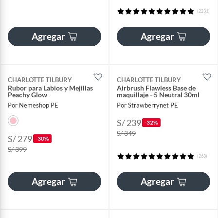
(2231)
Agregar
Agregar
CHARLOTTE TILBURY
CHARLOTTE TILBURY
Rubor para Labios y Mejillas
Airbrush Flawless Base de
Peachy Glow
maquillaje - 5 Neutral 30ml
Por Nemeshop PE
Por Strawberrynet PE
S/ 239
-32%
S/ 349
S/ 279
-30%
S/ 399
(268)
Agregar
Agregar