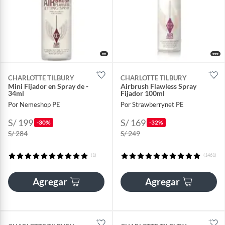
CHARLOTTE TILBURY
CHARLOTTE TILBURY
Mini Fijador en Spray de -
Airbrush Flawless Spray
34ml
Fijador 100ml
Por Nemeshop PE
Por Strawberrynet PE
S/ 199
S/ 169
-30%
-32%
S/ 284
S/ 249
(1)
(1461)
Agregar
Agregar