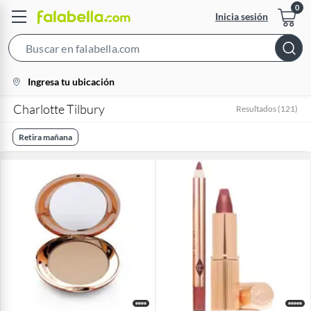
Inicia sesión
Search
Bar
location-
Ingresa tu ubicación
icon
Charlotte Tilbury
Resultados
(
121
)
Retira mañana