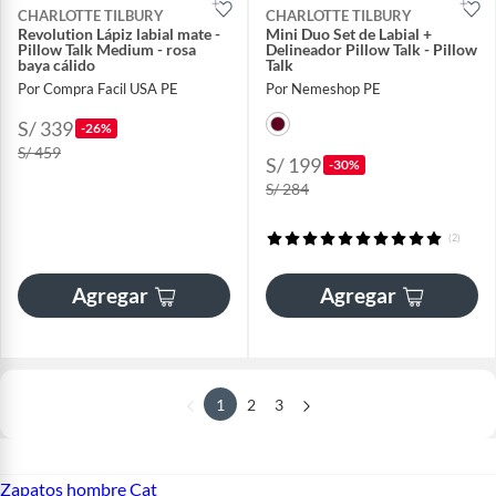
CHARLOTTE TILBURY
CHARLOTTE TILBURY
Revolution Lápiz labial mate -
Mini Duo Set de Labial +
Pillow Talk Medium - rosa
Delineador Pillow Talk - Pillow
baya cálido
Talk
Por Compra Facil USA PE
Por Nemeshop PE
S/ 339
-26%
S/ 459
S/ 199
-30%
S/ 284
(2)
Agregar
Agregar
1
2
3
Zapatos hombre Cat