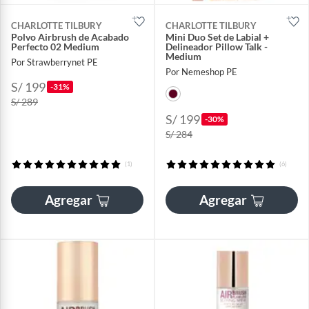
CHARLOTTE TILBURY
CHARLOTTE TILBURY
Polvo Airbrush de Acabado
Mini Duo Set de Labial +
Perfecto 02 Medium
Delineador Pillow Talk -
Medium
Por Strawberrynet PE
Por Nemeshop PE
S/ 199
-31%
S/ 289
S/ 199
-30%
S/ 284
(1)
(6)
Agregar
Agregar