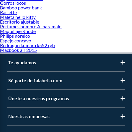
Gorros locos
Bamboo power bank
Raclette
Maleta hello kitty
Escritorio ajustable
Perfumes hombre Al haramain
Maquillaje Rhode
Philips norelco
Espejo concavo
Redragon kumara k552 rgb
Macbook air 2015
Te ayudamos
Sé parte de falabella.com
Únete a nuestros programas
Nuestras empresas