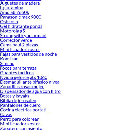
Juguetes de madera
L glutamina
Amd a8 7650k
Panasonic max 9000
Oshkosh
Gel hidratante ponds
Motorola g5
Strong with you armani
Corrector verde
Cama baul 2 plazas
Mini licuadora oster
Fajas para vestidos de noche
Komi san
Similac
Focos para terraza
Guantes tacticos
Nvidia geforce gtx 1060
Desmaquillante bifasico nivea
Zapatillas rosas mujer
Dispensador de agua con filtro
Botes y kayaks
Biblia de jerusalen
Pantalones de cuero
Cocina electrica portatil
Cavas
Perro para colorear
Mini licuadora oster
Zapatero con asiento