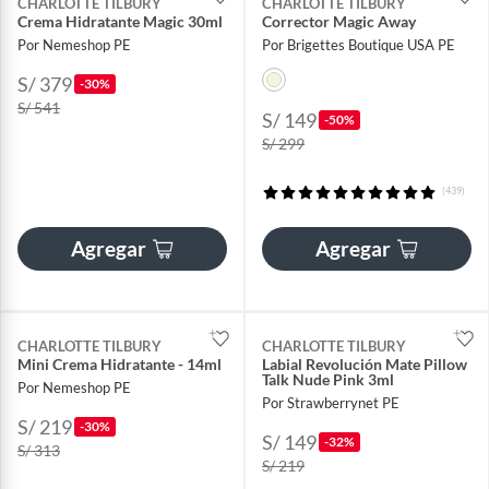
CHARLOTTE TILBURY
CHARLOTTE TILBURY
Crema Hidratante Magic 30ml
Corrector Magic Away
Por Nemeshop PE
Por Brigettes Boutique USA PE
S/ 379
-30%
S/ 541
S/ 149
-50%
S/ 299
(439)
Agregar
Agregar
CHARLOTTE TILBURY
CHARLOTTE TILBURY
Mini Crema Hidratante - 14ml
Labial Revolución Mate Pillow
Talk Nude Pink 3ml
Por Nemeshop PE
Por Strawberrynet PE
S/ 219
-30%
S/ 149
-32%
S/ 313
S/ 219