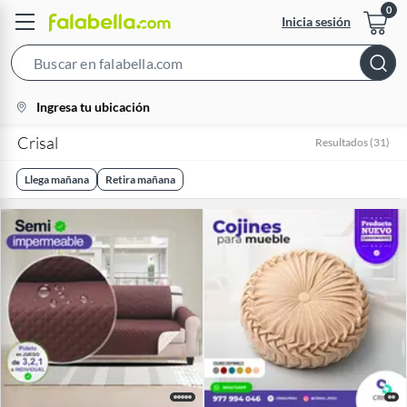
Inicia sesión
Search
Bar
location-
Ingresa tu ubicación
icon
Crisal
Resultados
(
31
)
Llega mañana
Retira mañana