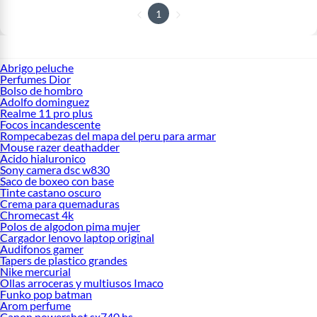
1
Abrigo peluche
Perfumes Dior
Bolso de hombro
Adolfo dominguez
Realme 11 pro plus
Focos incandescente
Rompecabezas del mapa del peru para armar
Mouse razer deathadder
Acido hialuronico
Sony camera dsc w830
Saco de boxeo con base
Tinte castano oscuro
Crema para quemaduras
Chromecast 4k
Polos de algodon pima mujer
Cargador lenovo laptop original
Audifonos gamer
Tapers de plastico grandes
Nike mercurial
Ollas arroceras y multiusos Imaco
Funko pop batman
Arom perfume
Canon powershot sx740 hs