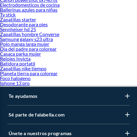
Electrodomesticos de cocina
Ballerinas azules para niñas
Tv stick
Zapatillas starter
Desodorante para pies
Sennheiser hd 25
Zapatillas hombre Converse
Samsung galaxy s23 ultra
Polo manga larga mujer
Dia del padre para colorear
Casaca parka mujer
Relojes Invicta
Batidora portatil
Zapatillas nike tiempo
Planeta tierra para colorear
Foco halogeno
Iphone 13 pro
Te ayudamos
Sé parte de falabella.com
Únete a nuestros programas