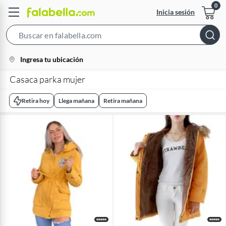
Inicia sesión
Search
Bar
location-
Ingresa tu ubicación
icon
Casaca parka mujer
Retira hoy
Llega mañana
Retira mañana