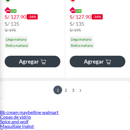
S/ 127.90
S/ 127.90
-34%
-34%
S/ 135
S/ 135
S/ 195
S/ 195
Llega mañana
Llega mañana
Retira mañana
Retira mañana
Agregar
Agregar
1
2
3
Bb cream maybelline walmart
Copas de vidrio
Spice and wolf
Maquillaje Inglot