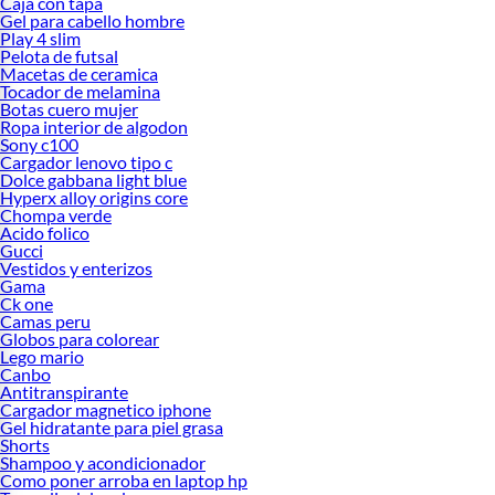
Caja con tapa
Gel para cabello hombre
Play 4 slim
Pelota de futsal
Macetas de ceramica
Tocador de melamina
Botas cuero mujer
Ropa interior de algodon
Sony c100
Cargador lenovo tipo c
Dolce gabbana light blue
Hyperx alloy origins core
Chompa verde
Acido folico
Gucci
Vestidos y enterizos
Gama
Ck one
Camas peru
Globos para colorear
Lego mario
Canbo
Antitranspirante
Cargador magnetico iphone
Gel hidratante para piel grasa
Shorts
Shampoo y acondicionador
Como poner arroba en laptop hp