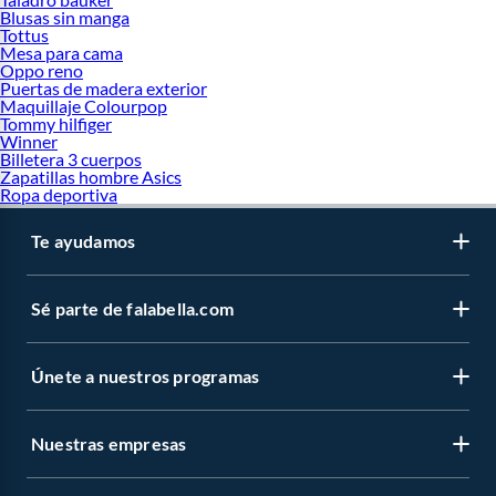
Blusas sin manga
Tottus
Mesa para cama
Oppo reno
Puertas de madera exterior
Maquillaje Colourpop
Tommy hilfiger
Winner
Billetera 3 cuerpos
Zapatillas hombre Asics
Ropa deportiva
Te ayudamos
Sé parte de falabella.com
Únete a nuestros programas
Nuestras empresas