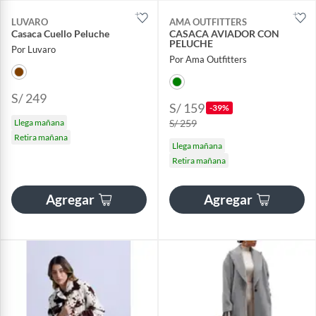
LUVARO
AMA OUTFITTERS
Casaca Cuello Peluche
CASACA AVIADOR CON
PELUCHE
Por Luvaro
Por Ama Outfitters
S/ 249
S/ 159
-39%
Llega mañana
S/ 259
Retira mañana
Llega mañana
Retira mañana
Agregar
Agregar