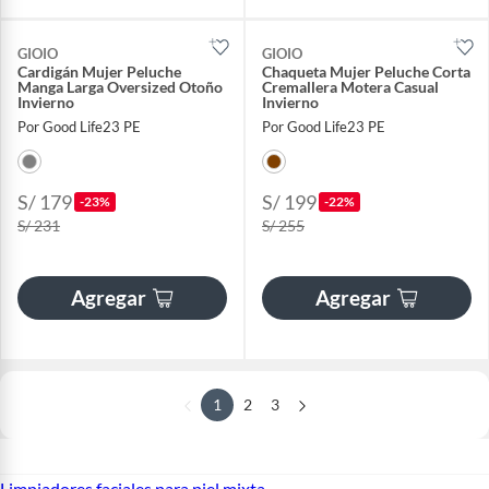
GIOIO
GIOIO
Cardigán Mujer Peluche
Chaqueta Mujer Peluche Corta
Manga Larga Oversized Otoño
Cremallera Motera Casual
Invierno
Invierno
Por Good Life23 PE
Por Good Life23 PE
S/ 179
S/ 199
-23%
-22%
S/ 231
S/ 255
Agregar
Agregar
1
2
3
Limpiadores faciales para piel mixta