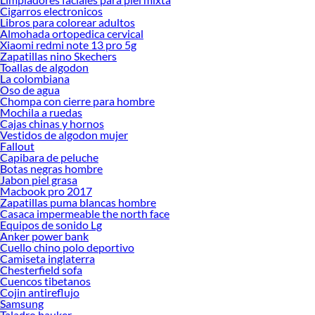
Cigarros electronicos
Libros para colorear adultos
Almohada ortopedica cervical
Xiaomi redmi note 13 pro 5g
Zapatillas nino Skechers
Toallas de algodon
La colombiana
Oso de agua
Chompa con cierre para hombre
Mochila a ruedas
Cajas chinas y hornos
Vestidos de algodon mujer
Fallout
Capibara de peluche
Botas negras hombre
Jabon piel grasa
Macbook pro 2017
Zapatillas puma blancas hombre
Casaca impermeable the north face
Equipos de sonido Lg
Anker power bank
Cuello chino polo deportivo
Camiseta inglaterra
Chesterfield sofa
Cuencos tibetanos
Cojin antireflujo
Samsung
Taladro bauker