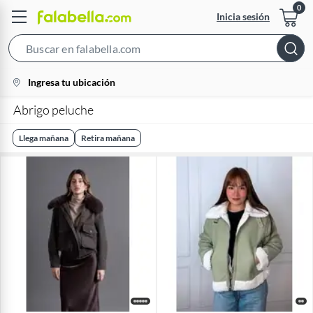
Inicia sesión
Search
Bar
location-
Ingresa tu ubicación
icon
Abrigo peluche
Llega mañana
Retira mañana