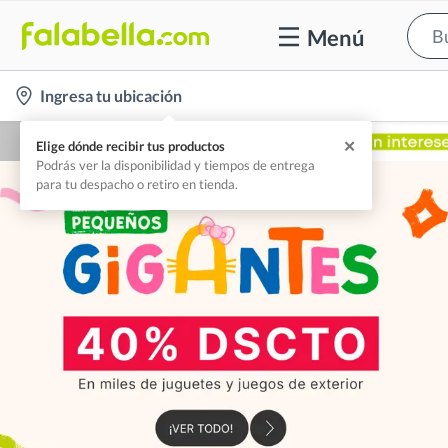
Menú
location-
Ingresa tu ubicación
icon
✕
Elige dónde recibir tus productos
Podrás ver la disponibilidad y tiempos de entrega
para tu despacho o retiro en tienda.