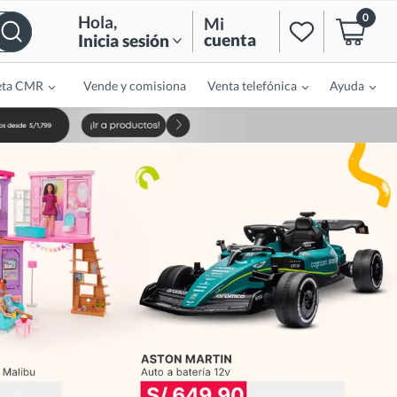
0
Hola
,
Mi
cuenta
Inicia sesión
eta CMR
Vende y comisiona
Venta telefónica
Ayuda