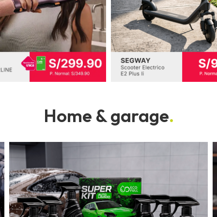
Home & garage
.