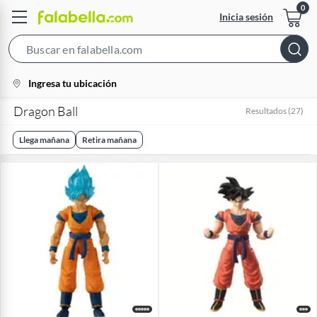
Inicia sesión
Search
Bar
location-
Ingresa tu ubicación
icon
Dragon Ball
Resultados
(
27
)
Llega mañana
Retira mañana