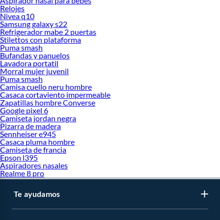
Aspirador nasal para bebes
Relojes
Nivea q10
Samsung galaxy s22
Refrigerador mabe 2 puertas
Stilettos con plataforma
Puma smash
Bufandas y panuelos
Lavadora portatil
Morral mujer juvenil
Puma smash
Camisa cuello neru hombre
Casaca cortaviento impermeable
Zapatillas hombre Converse
Google pixel 6
Camiseta jordan negra
Pizarra de madera
Sennheiser e945
Casaca pluma hombre
Camiseta de francia
Epson l395
Aspiradores nasales
Realme 8 pro
Te ayudamos