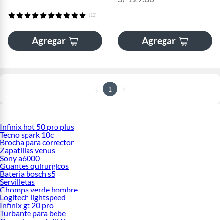
(12)
Agregar
Agregar
1
Infinix hot 50 pro plus
Tecno spark 10c
Brocha para corrector
Zapatillas venus
Sony a6000
Guantes quirurgicos
Bateria bosch s5
Servilletas
Chompa verde hombre
Logitech lightspeed
Infinix gt 20 pro
Turbante para bebe