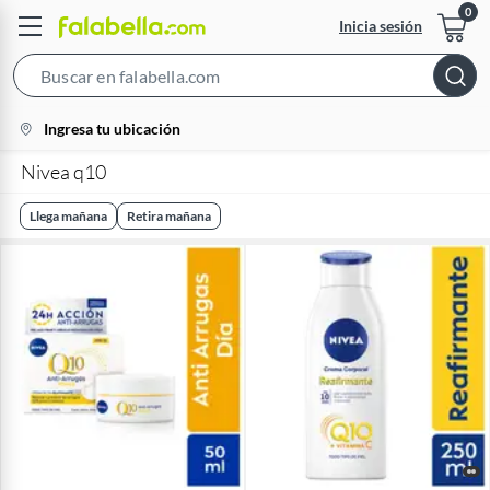
Inicia sesión
Search
Bar
location-
Ingresa tu ubicación
icon
Nivea q10
Llega mañana
Retira mañana