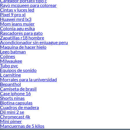
Cargador portatil tipo c
Rayo mcqueen para colorear
Cintas y luces led
Pixel 9 pro xl
Huawei mrd lx3
Mom jeans mujer
Colonia agu esika
Rascadores para gato
Zapatillas r18 hombre
Acondicionador sin enjuague peru
Maquina de hacer hielo
Lego batman
Cojines
Milwaukee
Tubo pvc
Equipos de sonido
L carnitine
Morrales para la universidad
Bepanthol
Camiseta de brasil
Case iphone 16
Shorts ninas
Biotina capsulas
Cuadros de madera
Dji mini 2 se
Chromecast 4k
Mini pimer
Mancuernas de 5 kilos