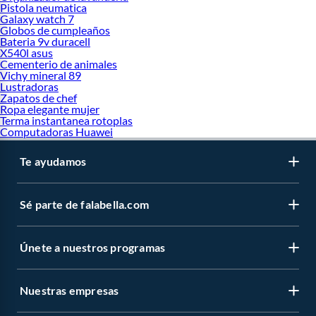
Pistola neumatica
Galaxy watch 7
Globos de cumpleaños
Bateria 9v duracell
X540l asus
Cementerio de animales
Vichy mineral 89
Lustradoras
Zapatos de chef
Ropa elegante mujer
Terma instantanea rotoplas
Computadoras Huawei
Te ayudamos
Sé parte de falabella.com
Únete a nuestros programas
Nuestras empresas