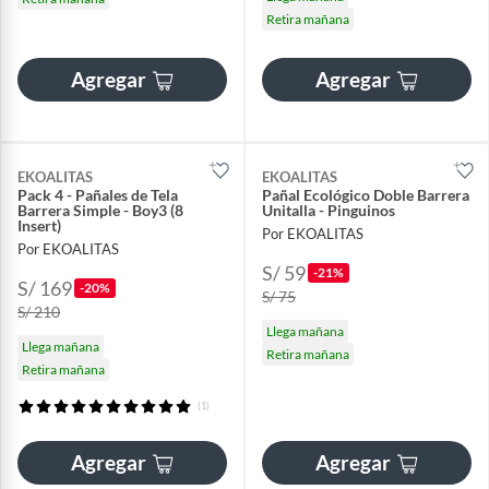
Retira mañana
Agregar
Agregar
EKOALITAS
EKOALITAS
Pack 4 - Pañales de Tela
Pañal Ecológico Doble Barrera
Barrera Simple - Boy3 (8
Unitalla - Pinguinos
Insert)
Por EKOALITAS
Por EKOALITAS
S/ 59
-21%
S/ 169
-20%
S/ 75
S/ 210
Llega mañana
Llega mañana
Retira mañana
Retira mañana
(1)
Agregar
Agregar