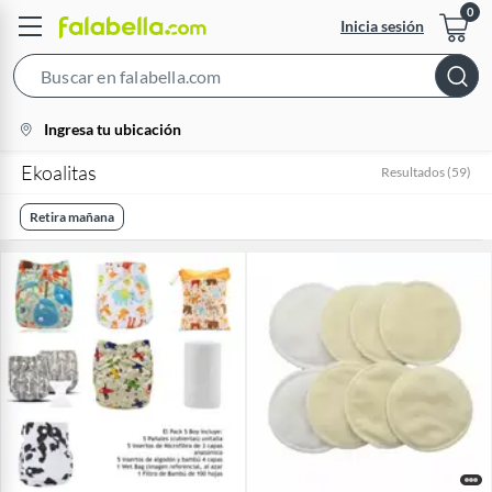
Inicia sesión
Search
Bar
location-
Ingresa tu ubicación
icon
Ekoalitas
Resultados
(
59
)
Retira mañana