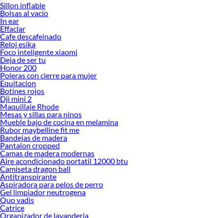
Sillon inflable
Bolsas al vacio
In ear
Effaclar
Cafe descafeinado
Reloj esika
Foco inteligente xiaomi
Deja de ser tu
Honor 200
Poleras con cierre para mujer
Equitacion
Botines rojos
Dji mini 2
Maquillaje Rhode
Mesas y sillas para ninos
Mueble bajo de cocina en melamina
Rubor maybelline fit me
Bandejas de madera
Pantalon cropped
Camas de madera modernas
Aire acondicionado portatil 12000 btu
Camiseta dragon ball
Antitranspirante
Aspiradora para pelos de perro
Gel limpiador neutrogena
Quo vadis
Catrice
Organizador de lavanderia