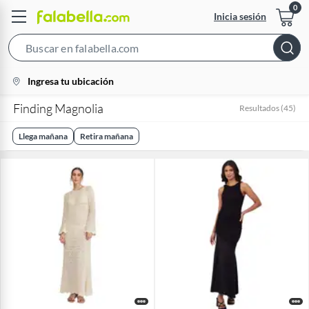
Inicia sesión
Search
Bar
location-
Ingresa tu ubicación
icon
Finding Magnolia
Resultados
(
45
)
Llega mañana
Retira mañana