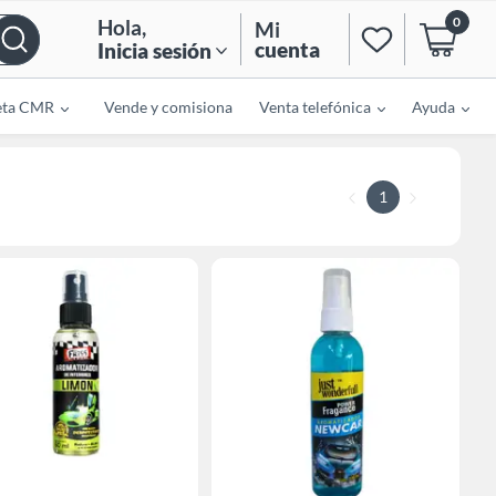
0
Hola
,
Mi
cuenta
Inicia sesión
eta CMR
Vende y comisiona
Venta telefónica
Ayuda
1