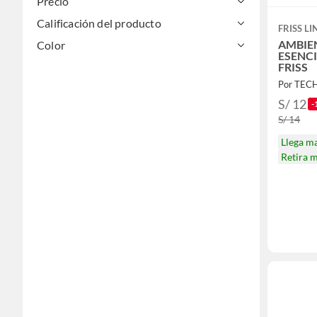
Precio
Calificación del producto
FRISS LI
AMBIE
Color
ESENC
FRISS
Por TE
S/ 12
-
S/ 14
Llega m
Retira 