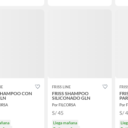
NE
FRISS LINE
FRIS
 SHAMPOO CON
FRISS SHAMPOO
FRI
GLN
SILICONADO GLN
PAR
CORSA
Por FILCORSA
Por 
S/ 45
S/ 
añana
Llega mañana
Lle