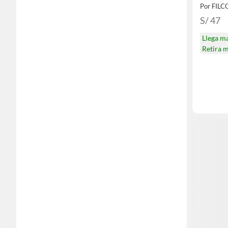
Por FIL
S/ 47
Llega m
Retira 