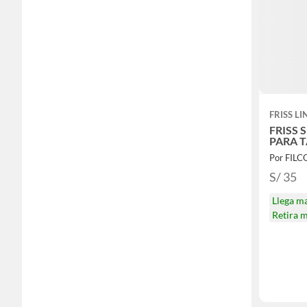
FRISS LI
FRISS 
PARA T
Por FIL
S/ 35
Llega m
Retira 