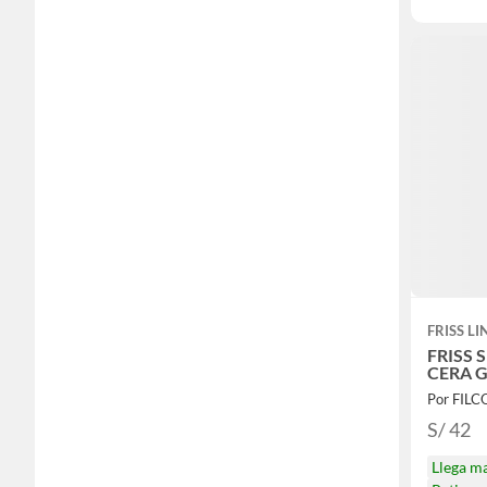
FRISS LI
FRISS
CERA 
Por FIL
S/ 42
Llega m