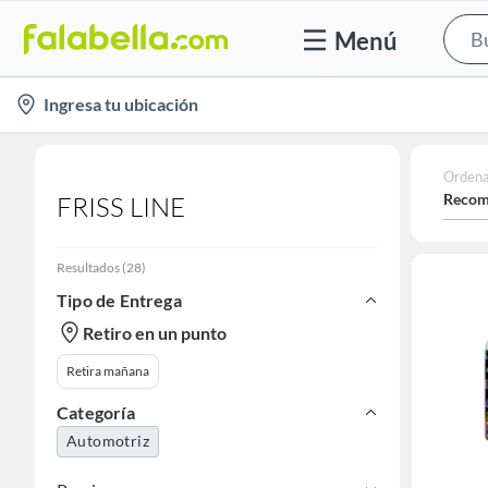
Menú
location-
Ingresa tu ubicación
icon
Ordena
Recom
FRISS LINE
Resultados
(
28
)
Tipo de Entrega
Retiro en un punto
Retira mañana
Categoría
Automotriz