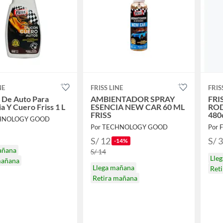
NE
FRISS LINE
FRIS
a De Auto Para
AMBIENTADOR SPRAY
FRI
ia Y Cuero Friss 1 L
ESENCIA NEW CAR 60 ML
ROD
FRISS
480
CHNOLOGY GOOD
Por TECHNOLOGY GOOD
Por 
S/ 12
S/ 
-14%
añana
S/ 14
Lle
mañana
Llega mañana
Ret
Retira mañana