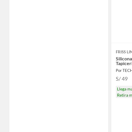
FRISS LI
Silicon
Tapicer
Por TE
S/ 49
Llega m
Retira 