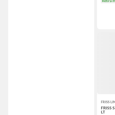
Retira 
FRISS LI
FRISS 
LT