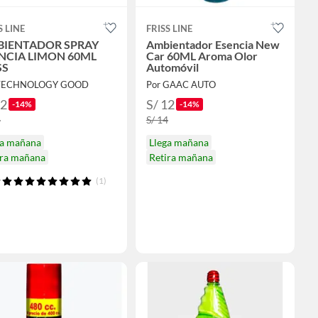
S LINE
FRISS LINE
IENTADOR SPRAY
Ambientador Esencia New
NCIA LIMON 60ML
Car 60ML Aroma Olor
SS
Automóvil
 TECHNOLOGY GOOD
Por GAAC AUTO
12
S/ 12
-14%
-14%
4
S/ 14
ga mañana
Llega mañana
ira mañana
Retira mañana
(1)