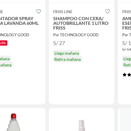
NE
FRISS LINE
FRIS
NTADOR SPRAY
SHAMPOO CON CERA/
AMB
IA LAVANDA 60ML
AUTOBRILLANTE 1 LITRO
ESE
FRISS
FRI
CHNOLOGY GOOD
Por TECHNOLOGY GOOD
Por
S/ 27
S/ 
14%
S/ 1
Llega mañana
añana
Lle
Retira mañana
mañana
Ret