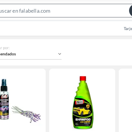
Search
Bar
Tarj
r por
:
endados