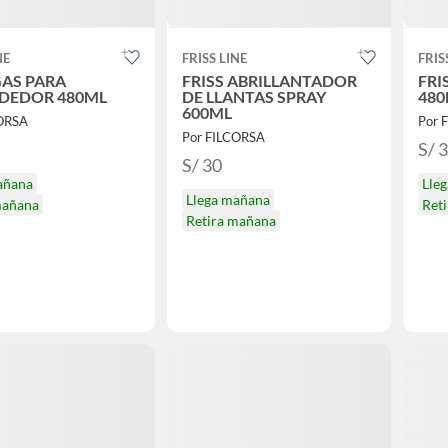
NE
FRISS LINE
FRIS
GAS PARA
FRISS ABRILLANTADOR
FRI
DEDOR 480ML
DE LLANTAS SPRAY
480
600ML
CORSA
Por 
Por FILCORSA
S/ 
S/ 30
añana
Lle
Llega mañana
mañana
Ret
Retira mañana