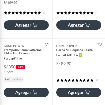
S/ 159.90
(1)
(9)
Agregar
Agregar
GAME POWER
GAME POWER
Trampolín Cama Saltarina
Carpa Mi Pequeña Casita
244m Full Diversion
Por FALABELLA
Por JapPrime
S/ 89.90
S/ 850
-15%
S/ 999
Retira mañana
(14)
Agregar
Agregar