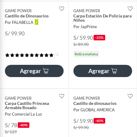
GAME POWER
GAME POWER
Castillo de Dinosaurios
Carpa Estación De Policia para
Niños
Por FALABELLA
Por JapPrime
S/ 99.90
S/ 59.90
-33%
S/ 89.90
Retira mañana
(1)
Agregar
Agregar
GAME POWER
GAME POWER
Carpa Castillo Princesa
Castillo de dinosaurios
Armable Rosado
Por GLOBAL AMERICA
Por Comercial La Luz
S/ 59.90
-40%
S/ 78
-40%
S/ 99.90
S/ 129