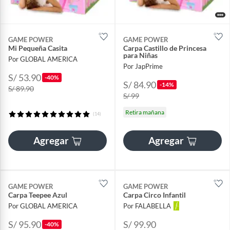
GAME POWER
GAME POWER
Mi Pequeña Casita
Carpa Castillo de Princesa
para Niñas
Por GLOBAL AMERICA
Por JapPrime
S/ 53.90
-40%
S/ 84.90
-14%
S/ 89.90
S/ 99
Retira mañana
(14)
Agregar
Agregar
GAME POWER
GAME POWER
Carpa Teepee Azul
Carpa Circo Infantil
Por GLOBAL AMERICA
Por FALABELLA
S/ 95.90
S/ 99.90
-40%