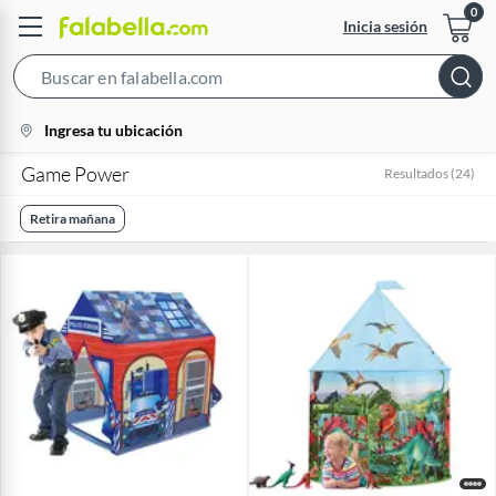
Inicia sesión
Search
Bar
location-
Ingresa tu ubicación
icon
Game Power
Resultados
(
24
)
Retira mañana