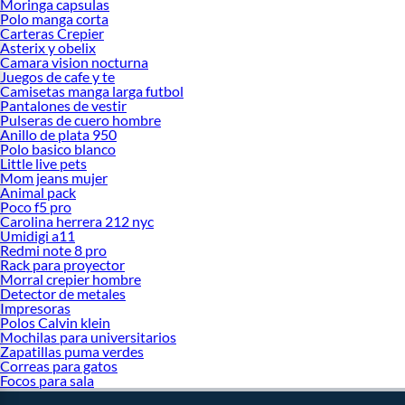
Moringa capsulas
Polo manga corta
Carteras Crepier
Asterix y obelix
Camara vision nocturna
Juegos de cafe y te
Camisetas manga larga futbol
Pantalones de vestir
Pulseras de cuero hombre
Anillo de plata 950
Polo basico blanco
Little live pets
Mom jeans mujer
Animal pack
Poco f5 pro
Carolina herrera 212 nyc
Umidigi a11
Redmi note 8 pro
Rack para proyector
Morral crepier hombre
Detector de metales
Impresoras
Polos Calvin klein
Mochilas para universitarios
Zapatillas puma verdes
Correas para gatos
Focos para sala