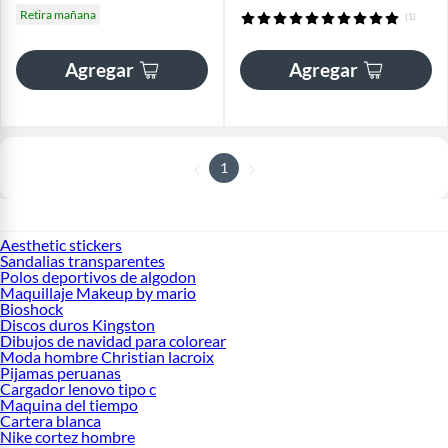
Retira mañana
(1)
Agregar
Agregar
1
Aesthetic stickers
Sandalias transparentes
Polos deportivos de algodon
Maquillaje Makeup by mario
Bioshock
Discos duros Kingston
Dibujos de navidad para colorear
Moda hombre Christian lacroix
Pijamas peruanas
Cargador lenovo tipo c
Maquina del tiempo
Cartera blanca
Nike cortez hombre