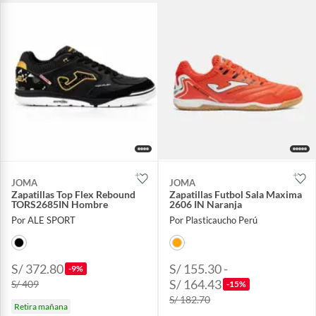
JOMA
JOMA
Zapatillas Top Flex Rebound
Zapatillas Futbol Sala Maxima
TORS2685IN Hombre
2606 IN Naranja
Por ALE SPORT
Por Plasticaucho Perú
S/ 372.80
S/ 155.30 -
-9%
S/ 164.43
S/ 409
-15%
S/ 182.70
Retira mañana