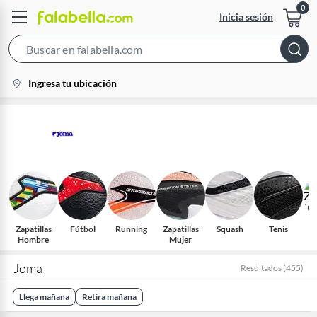
Inicia sesión
Search
Bar
location-
Ingresa tu ubicación
icon
Zapatillas
Fútbol
Running
Zapatillas
Squash
Tenis
Za
Hombre
Mujer
In
Joma
Resultados
(
455
)
Llega mañana
Retira mañana