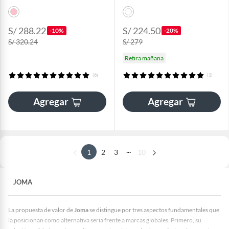
S/ 288.22
S/ 224.50
-10%
-20%
S/ 320.24
S/ 279
Retira mañana
(6)
(1)
Agregar
Agregar
...
1
2
3
10
JOMA
La propuesta de valor de
Joma
se distingue por tres aspectos fundamentales que
la posicionan como alternativa seria frente a marcas globales. Primero, su