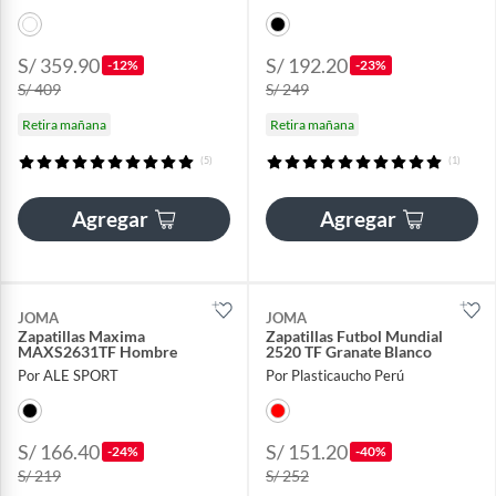
S/ 359.90
S/ 192.20
-12%
-23%
S/ 409
S/ 249
Retira mañana
Retira mañana
(5)
(1)
Agregar
Agregar
JOMA
JOMA
Zapatillas Maxima
Zapatillas Futbol Mundial
MAXS2631TF Hombre
2520 TF Granate Blanco
Por ALE SPORT
Por Plasticaucho Perú
S/ 166.40
S/ 151.20
-24%
-40%
S/ 219
S/ 252