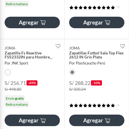
Retira mañana
(5)
Agregar
Agregar
JOMA
JOMA
Zapatilla Fs Reactive
Zapatillas Futbol Sala Top Flex
FSS2332IN para Hombre_.
2612 IN Gris Plata
Por JNK Sport
Por Plasticaucho Perú
S/ 256.71
S/ 288.22
-49%
-10%
S/ 498.80
S/ 320.24
Envío
gratis
Retira mañana
(4)
Agregar
Agregar