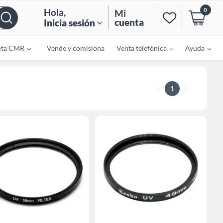
0
Hola
,
Mi
cuenta
Inicia sesión
eta CMR
Vende y comisiona
Venta telefónica
Ayuda
1