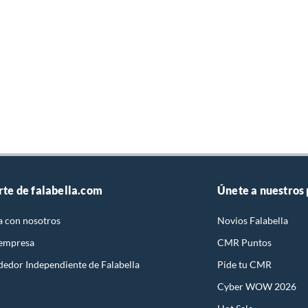
rte de falabella.com
Únete a nuestros
a con nosotros
Novios Falabella
 empresa
CMR Puntos
dedor Independiente de Falabella
Pide tu CMR
Cyber WOW 2026