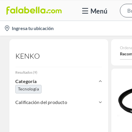
Menú
location-
Ingresa tu ubicación
icon
Ordena
Recom
KENKO
Resultados
(
9
)
Categoría
Tecnología
Calificación del producto