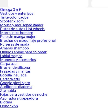
Omega 3 6 9
Vestidos y enterizos
Tinte color caoba
Scooter xiaomi
Mouse y mousepad gamer
Pistas de autos Hot wheels
Morral nike hombre
Polo sin manga mujer
Brochas de maquillaje profesional
Pulseras de moda
Amaras shampoo
Dibujos anime para colorear
Labial magico
Munecas y accesorios
Carpa azul
Brasier de silicona
Frazadas y mantas
Botella insulada
Cartera azul
Google pixel 6 pro
Audifonos diadema
Zte nubia
Fajas para vestidos de noche
Aspiradora trapeadora
Biotina
Honor x6b