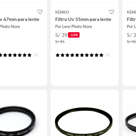
KENKO
KEN
Uv 67mm para lente
Filtro Uv 55mm para lente
Filt
Photo Store
Por Lenz Photo Store
Por L
S/ 39
S/ 
-13%
S/ 45
S/ 4
(1)
(1)