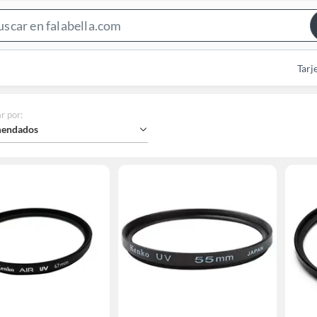
Search
Bar
Tarj
r por
:
endados