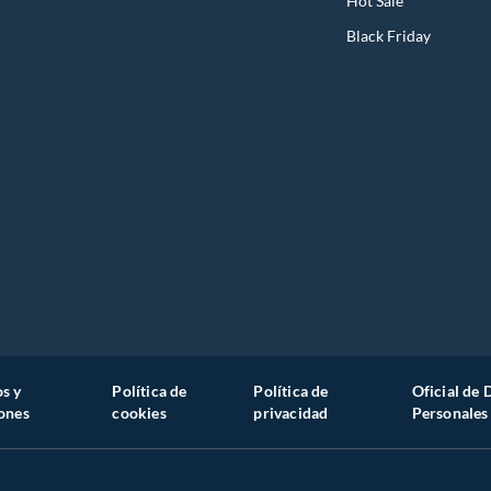
Hot Sale
Black Friday
s y
Política de
Política de
Oficial de 
ones
cookies
privacidad
Personales