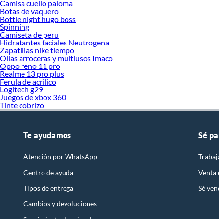
Camisa cuello paloma
Botas de vaquero
Bottle night hugo boss
Spinning
Camiseta de peru
Hidratantes faciales Neutrogena
Zapatillas nike tiempo
Ollas arroceras y multiusos Imaco
Oppo reno 11 pro
Realme 13 pro plus
Ferula de acrilico
Logitech g29
Juegos de xbox 360
Tinte cobrizo
Te ayudamos
Sé pa
Atención por WhatsApp
Trabaj
Centro de ayuda
Venta
Tipos de entrega
Sé ven
Cambios y devoluciones