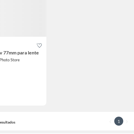
Uv 77mm para lente
Photo Store
1
 Resultados