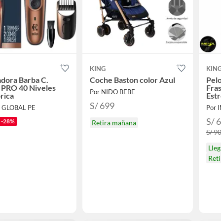
KING
KIN
dora Barba C.
Coche Baston color Azul
Pelo
e PRO 40 Niveles
Fra
Por NIDO BEBE
rica
Estr
S/ 699
E GLOBAL PE
Por 
S/ 
-28%
Retira mañana
S/ 9
Lle
Ret