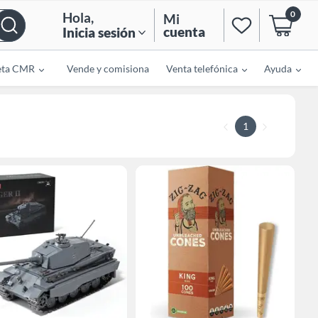
0
Hola
,
Mi
cuenta
Inicia sesión
eta CMR
Vende y comisiona
Venta telefónica
Ayuda
1