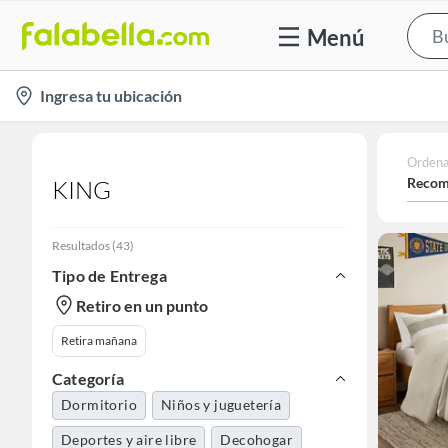
Menú
location-
Ingresa tu ubicación
icon
Ordena
Recom
KING
Resultados
(
43
)
Tipo de Entrega
Retiro en un punto
Retira mañana
Categoría
Dormitorio
Niños y juguetería
Deportes y aire libre
Decohogar