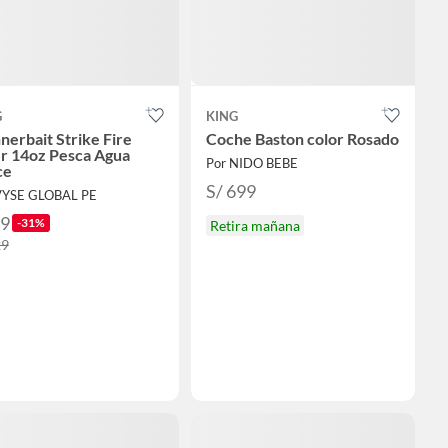
G
KING
nerbait Strike Fire
Coche Baston color Rosado
er 14oz Pesca Agua
Por NIDO BEBE
ce
S/ 699
VYSE GLOBAL PE
89
-31%
Retira mañana
29