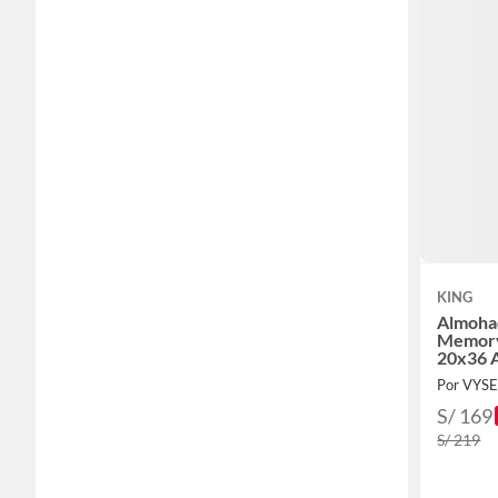
KING
Almoha
Memory
20x36 
Por VYS
S/ 169
S/ 219