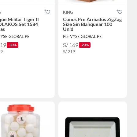
G
KING
ue Militar Tiger II
Conos Pre Armados ZigZag
LAKOS Set 1584
Size Sin Blanquear 100
zas
Unid
VYSE GLOBAL PE
Por VYSE GLOBAL PE
419
S/ 169
-30%
-23%
99
S/ 219