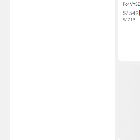
Por VYS
S/ 549
S/ 719