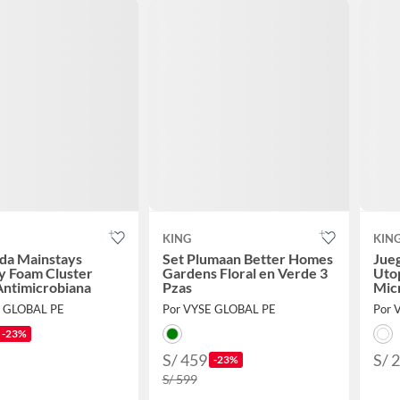
KING
KIN
da Mainstays
Set Plumaan Better Homes
Jue
 Foam Cluster
Gardens Floral en Verde 3
Uto
Antimicrobiana
Pzas
Micr
E GLOBAL PE
Por VYSE GLOBAL PE
Por 
-23%
S/ 459
S/ 
-23%
S/ 599