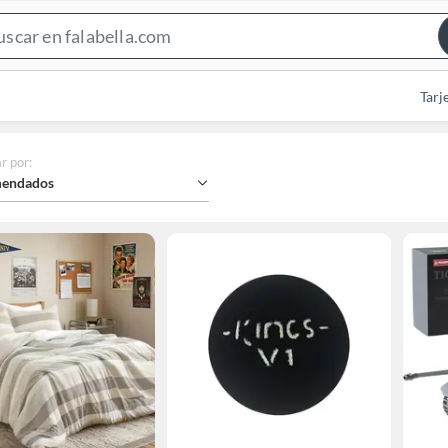
Search
Bar
Tarj
r por
:
endados