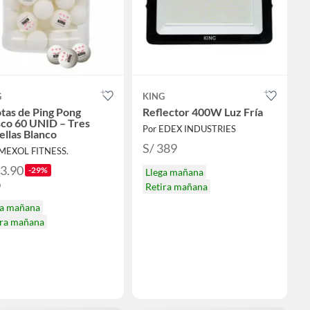
G
KING
tas de Ping Pong
Reflector 400W Luz Fría
sco 60 UNID – Tres
Por EDEX INDUSTRIES
ellas Blanco
S/ 389
IMEXOL FITNESS.
63.90
-29%
Llega mañana
0
Retira mañana
ga mañana
ira mañana