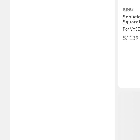
KING
Senuel
Squareb
Por VYS
S/ 139