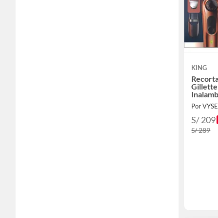
KING
Recorta
Gillett
Inalamb
Por VYS
S/ 209
S/ 289