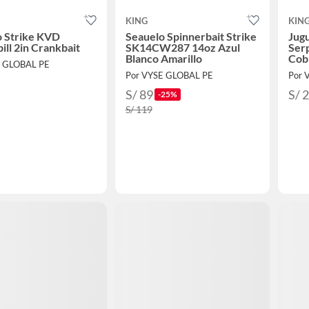
KING
KIN
o Strike KVD
Seauelo Spinnerbait Strike
Jugu
ill 2in Crankbait
SK14CW287 14oz Azul
Serp
Blanco Amarillo
Cob
E GLOBAL PE
Por VYSE GLOBAL PE
Por 
S/ 89
S/ 
-25%
S/ 119