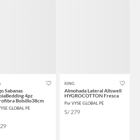
G
KING
go Sabanas
Almohada Lateral Allswell
piaBedding 4pz
HYGROCOTTON Fresca
ofibra Bolsillo38cm
Por VYSE GLOBAL PE
VYSE GLOBAL PE
S/ 279
229