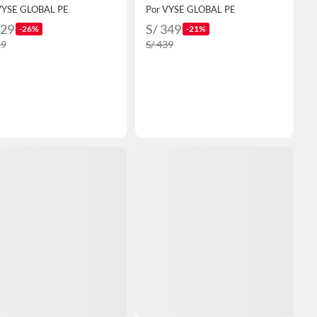
VYSE GLOBAL PE
Por VYSE GLOBAL PE
529
S/ 349
-26%
-21%
19
S/ 439