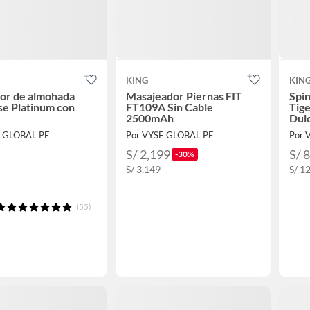
KING
KIN
or de almohada
Masajeador Piernas FIT
Spin
se Platinum con
FT109A Sin Cable
Tig
2500mAh
Dul
E GLOBAL PE
Por VYSE GLOBAL PE
Por 
S/ 2,199
S/ 
-30%
S/ 3,149
S/ 1
(55)