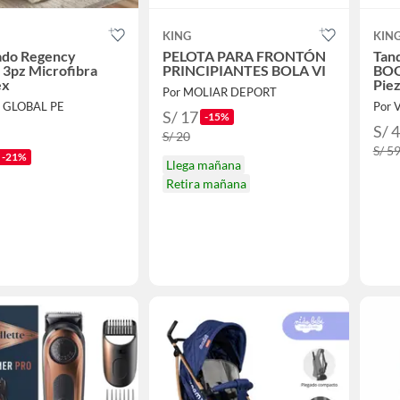
KING
KIN
ado Regency
PELOTA PARA FRONTÓN
Tanq
 3pz Microfibra
PRINCIPIANTES BOLA VI
BOO
ex
Pie
Por MOLIAR DEPORT
E GLOBAL PE
Por 
S/ 17
-15%
S/ 
S/ 20
S/ 5
-21%
Llega mañana
Retira mañana