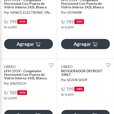
Horizontal Con Puerta de
Horizontal Con Puerta de
Vidrio Interna 142L Blanca
Vidrio Interna 142L Blanca
Por IVANCE ELECTRONIC ONLINE
Por VICMARK
S/ 799
S/ 789
-43%
-39%
S/ 1,399
S/ 1,299
Agregar
Agregar
LIBERO
LIBERO
LFH-151V - Congelador
REFIGERADOR DEFROST
Horizontal Con Puerta de
168LT
Vidrio Interna 142L Blanca
Por SEVEN SHOP
Por ZAVITECH
S/ 799
-38%
S/ 789
-44%
S/ 1,299
S/ 1,399