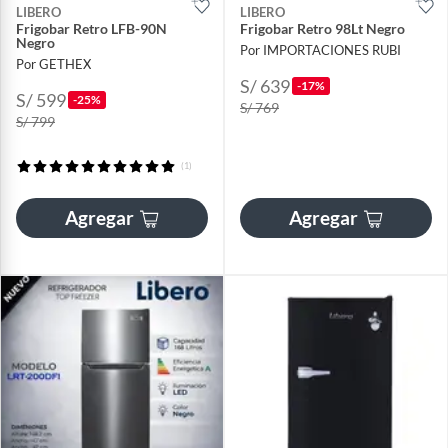
LIBERO
LIBERO
Frigobar Retro LFB-90N
Frigobar Retro 98Lt Negro
Negro
Por IMPORTACIONES RUBI
Por GETHEX
S/ 639
-17%
S/ 599
-25%
S/ 769
S/ 799
(1)
Agregar
Agregar