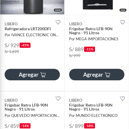
LIBERO
LIBERO
Refrigeradora LRT200DFI
Frigobar Retro LFB-90N
Negro - 91 Litros
Por IVANCE ELECTRONIC ONLINE
Por MEGA IMPORTACIONES
S/ 929
-45%
S/ 889
-11%
S/ 1,699
S/ 999
Agregar
Agregar
LIBERO
LIBERO
Frigobar Retro LFB-90N
Frigobar Retro LFB-90N
Negro - 91 Litros
Negro - 91 Litros
Por QUEVEDO IMPORTACIONES S.A.C.
Por MUNDO ELECTRONICO
S/ 859
S/ 899
-14%
-18%