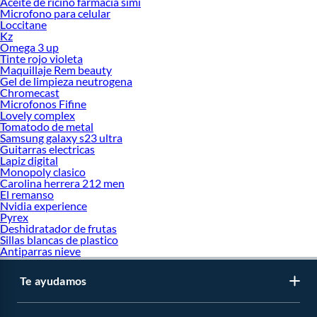
Aceite de ricino farmacia simi
Microfono para celular
Loccitane
Kz
Omega 3 up
Tinte rojo violeta
Maquillaje Rem beauty
Gel de limpieza neutrogena
Chromecast
Microfonos Fifine
Lovely complex
Tomatodo de metal
Samsung galaxy s23 ultra
Guitarras electricas
Lapiz digital
Monopoly clasico
Carolina herrera 212 men
El remanso
Nvidia experience
Pyrex
Deshidratador de frutas
Sillas blancas de plastico
Antiparras nieve
Te ayudamos