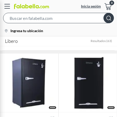
Inicia sesión
Search
Bar
location-
Ingresa tu ubicación
icon
Libero
Resultados
(
63
)