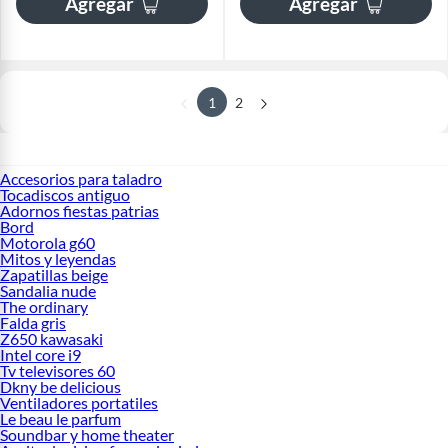
Agregar
Agregar
1
2
Accesorios para taladro
Tocadiscos antiguo
Adornos fiestas patrias
Bord
Motorola g60
Mitos y leyendas
Zapatillas beige
Sandalia nude
The ordinary
Falda gris
Z650 kawasaki
Intel core i9
Tv televisores 60
Dkny be delicious
Ventiladores portatiles
Le beau le parfum
Soundbar y home theater