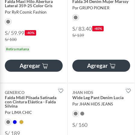
Falda Maxi Hilo Abertura
Falda 34 Denim Mujer Marssy
Lateral 359-25 Color Gris
Por GRUPO PIONIER
Por RyR Cosmic Fashion
S/ 83.40
-40%
S/ 59.99
-40%
S/ 139
S/ 100
Retira mañana
Agregar
Agregar
GENERICO
JHAN HIDS
Falda Midi Plisada Satinada
Wide Leg Pant Denim Lucia
con Cintura Elástica - Falda
Por JHAN HIDS JEANS
Silvina
Por LIMA CHIC
S/ 160
S/ 189