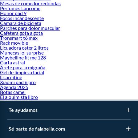
Mesas de comedor redondas
Perfumes Lancome
Honor pad 9
Focos incandescente
Camara de bicicleta
Parches para dolor muscular
Cafetera gota a gota
Tronsmart t6 max
Rack movible
Licuadora oster 2 litros
Munecas lol surprise
Maybelline fit me 128
Carta astral
Arete para la migraña
Gel de limpieza facial
L carnitine
Xiaomi pad 6 pro
Agenda 2025
Botas camel
El alquimista libro
Te ayudamos
Sé parte de falabella.com