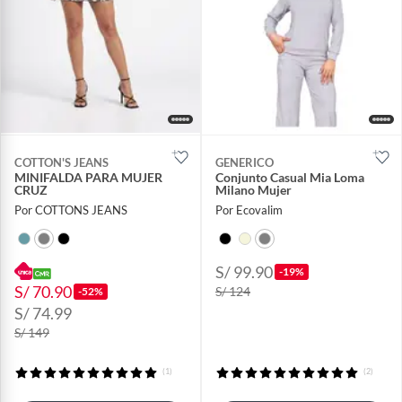
COTTON'S JEANS
GENERICO
MINIFALDA PARA MUJER
Conjunto Casual Mia Loma
CRUZ
Milano Mujer
Por COTTONS JEANS
Por Ecovalim
S/ 99.90
-19%
S/ 70.90
S/ 124
-52%
S/ 74.99
S/ 149
(1)
(2)