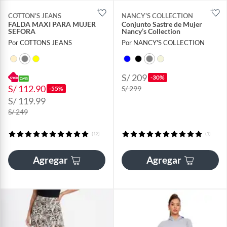
COTTON'S JEANS
NANCY'S COLLECTION
FALDA MAXI PARA MUJER
Conjunto Sastre de Mujer
SEFORA
Nancy’s Collection
Por COTTONS JEANS
Por NANCY'S COLLECTION
S/ 209
-30%
S/ 112.90
S/ 299
-55%
S/ 119.99
S/ 249
(12)
(1)
Agregar
Agregar