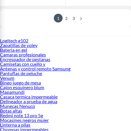
1
2
3
Logitech g102
Zapatillas de voley
Bateria en gel
Camaras profesionales
Encrespador de pestanas
Camisetas con cuello v
Antenas y control remoto Samsung
Pantuflas de peluche
Venum
Bingo juego de mesa
Cajon esquinero blum
Mapamundi
Casaca termica impermeable
Delineador a prueba de agua
Munecas Nenuco
Botas altas
Redmi note 13 pro 5g
Mocasines negros mujer
Linterna a pilas
Chompas impermeables