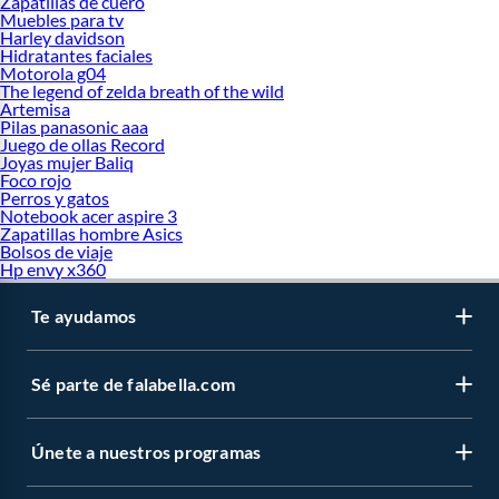
Zapatillas de cuero
Muebles para tv
Harley davidson
Hidratantes faciales
Motorola g04
The legend of zelda breath of the wild
Artemisa
Pilas panasonic aaa
Juego de ollas Record
Joyas mujer Baliq
Foco rojo
Perros y gatos
Notebook acer aspire 3
Zapatillas hombre Asics
Bolsos de viaje
Hp envy x360
Te ayudamos
Sé parte de falabella.com
Únete a nuestros programas