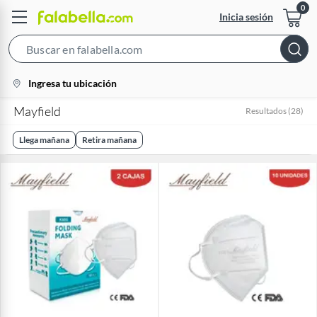
Inicia sesión
Search
Bar
location-
Ingresa tu ubicación
icon
Mayfield
Resultados
(
28
)
Llega mañana
Retira mañana