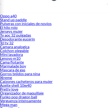
Oppo a40
Stand up paddle
Pulseras con iniciales de novios
El hilo rojo
Jerseys mujer
Tv aoc 32 pulgadas
Desodorante eucerin
Tcl tv 32
Camara analogica
Colchon plegable
Mini lavadora
Lenovo m10
Cama flotante
Marmalade boy
Mascara de gas
Gorros tejidos para nina
Xtreme
Calzones cacheteros para mujer
Aceite shell 10w40
Pretty love
Organizador de maquillaje
Funko pop dragon ball
Verguenza intensamente
Mega man