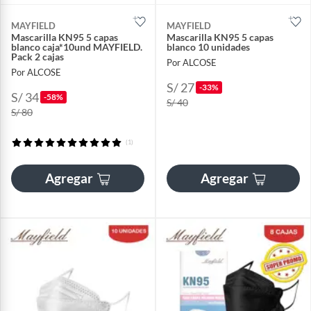
MAYFIELD
MAYFIELD
Mascarilla KN95 5 capas
Mascarilla KN95 5 capas
blanco caja*10und MAYFIELD.
blanco 10 unidades
Pack 2 cajas
Por ALCOSE
Por ALCOSE
S/ 27
-33%
S/ 34
-58%
S/ 40
S/ 80
(1)
Agregar
Agregar