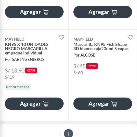
Agregar
Agregar
MAYFIELD
MAYFIELD
KN95 X 10 UNIDADES
Mascarilla KN95 Fish Shape
NEGRO MASCARILLA
3D blanco caja20und 5 capas
empaque individual
Por ALCOSE
Por SAE INGENIEROS
S/ 45
-25%
S/ 13.90
-27%
S/ 60
S/ 19
Retira mañana
Agregar
Agregar
1