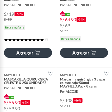
Por SAE INGENIEROS
Por SAE INGENIEROS
S/ 19
-68%
S/ 64.90
S/ 59
-34%
S/ 69
Retira mañana
S/ 99
Retira mañana
(1)
Agregar
Agregar
MAYFIELD
MAYFIELD
MASCARILLA QUIRURGICA
Mascarilla quirúrgica 3 capas
CELESTE X 250 UNIDADES
celeste caja*50und
MAYFIELD.Pack 8 cajas
Por SAE INGENIEROS
Por ALCOSE
S/ 108
-46%
S/ 55.90
-65%
S/ 200
S/ 59.90