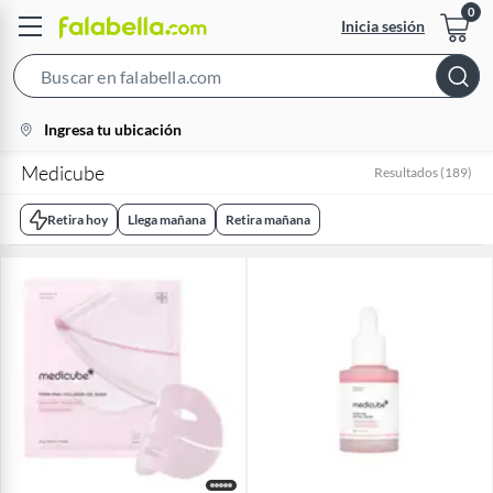
Inicia sesión
Search
Bar
location-
Ingresa tu ubicación
icon
Medicube
Resultados
(
189
)
Retira hoy
Llega mañana
Retira mañana