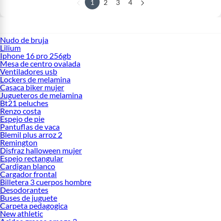
1
2
3
4
Nudo de bruja
Lilium
Iphone 16 pro 256gb
Mesa de centro ovalada
Ventiladores usb
Lockers de melamina
Casaca biker mujer
Jugueteros de melamina
Bt21 peluches
Renzo costa
Espejo de pie
Pantuflas de vaca
Blemil plus arroz 2
Remington
Disfraz halloween mujer
Espejo rectangular
Cardigan blanco
Cargador frontal
Billetera 3 cuerpos hombre
Desodorantes
Buses de juguete
Carpeta pedagogica
New athletic