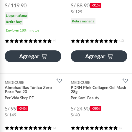
S/ 119.90
S/ 88.90
-31%
S/ 129
Llega mañana
Retira mañana
Retira hoy
Envío en 180 minutos
(4)
(10)
Agregar
Agregar
MEDICUBE
MEDICUBE
Almohadillas Tónico Zero
PDRN Pink Collagen Gel Mask
Pore Pad 20
28g
Por Vida Shop PE
Por Kami Beauty
S/ 99
S/ 24.90
-34%
-38%
S/ 149
S/ 40
(2)
(1)