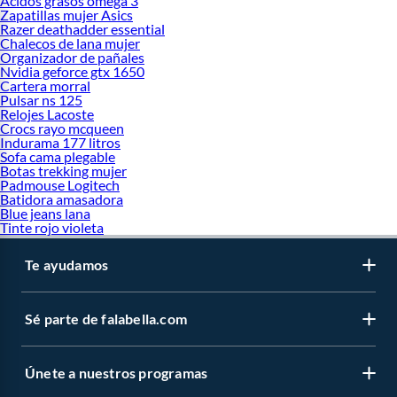
Acidos grasos omega 3
Zapatillas mujer Asics
Razer deathadder essential
Chalecos de lana mujer
Organizador de pañales
Nvidia geforce gtx 1650
Cartera morral
Pulsar ns 125
Relojes Lacoste
Crocs rayo mcqueen
Indurama 177 litros
Sofa cama plegable
Botas trekking mujer
Padmouse Logitech
Batidora amasadora
Blue jeans lana
Tinte rojo violeta
Te ayudamos
Sé parte de falabella.com
Únete a nuestros programas