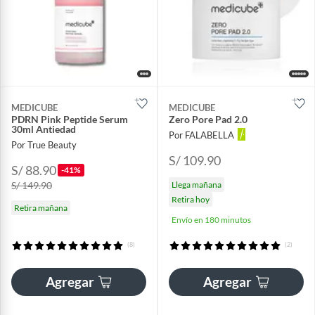
MEDICUBE
MEDICUBE
PDRN Pink Peptide Serum
Zero Pore Pad 2.0
30ml Antiedad
Por FALABELLA
Por True Beauty
S/ 109.90
S/ 88.90
-41%
S/ 149.90
Llega mañana
Retira hoy
Retira mañana
Envío en 180 minutos
(8)
(2)
Agregar
Agregar