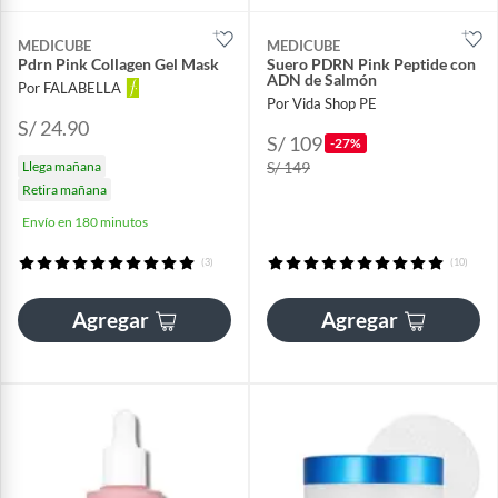
MEDICUBE
MEDICUBE
Pdrn Pink Collagen Gel Mask
Suero PDRN Pink Peptide con
ADN de Salmón
Por FALABELLA
Por Vida Shop PE
S/ 24.90
S/ 109
-27%
Llega mañana
S/ 149
Retira mañana
Envío en 180 minutos
(3)
(10)
Agregar
Agregar