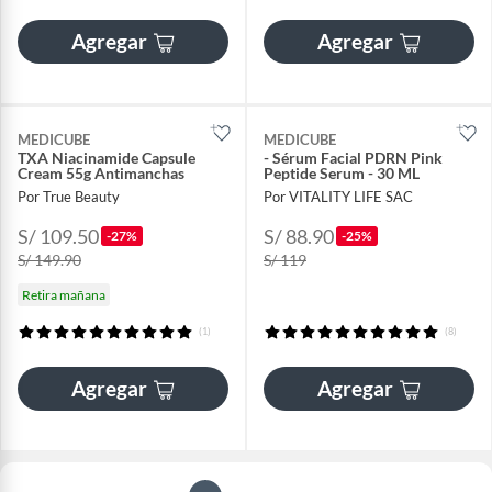
Agregar
Agregar
MEDICUBE
MEDICUBE
TXA Niacinamide Capsule
- Sérum Facial PDRN Pink
Cream 55g Antimanchas
Peptide Serum - 30 ML
Por True Beauty
Por VITALITY LIFE SAC
S/ 109.50
S/ 88.90
-27%
-25%
S/ 149.90
S/ 119
Retira mañana
(1)
(8)
Agregar
Agregar