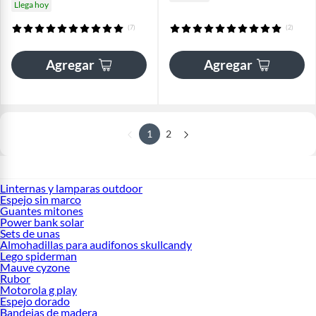
Llega hoy
(7)
(2)
Agregar
Agregar
1
2
Linternas y lamparas outdoor
Espejo sin marco
Guantes mitones
Power bank solar
Sets de unas
Almohadillas para audifonos skullcandy
Lego spiderman
Mauve cyzone
Rubor
Motorola g play
Espejo dorado
Bandejas de madera