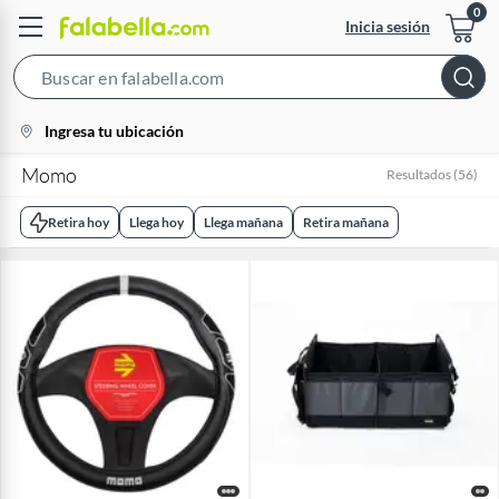
Inicia sesión
Search
Bar
location-
Ingresa tu ubicación
icon
Momo
Resultados
(
56
)
Retira hoy
Llega hoy
Llega mañana
Retira mañana