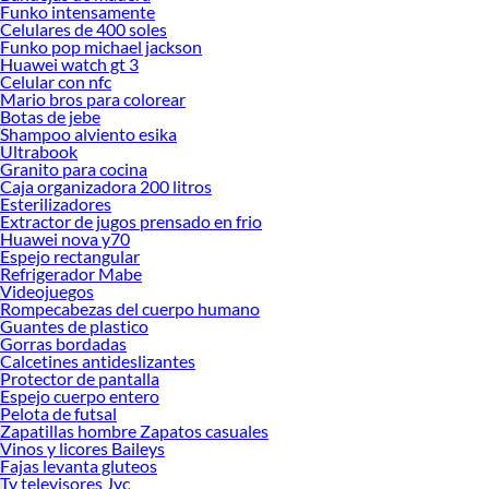
Funko intensamente
Celulares de 400 soles
Funko pop michael jackson
Huawei watch gt 3
Celular con nfc
Mario bros para colorear
Botas de jebe
Shampoo alviento esika
Ultrabook
Granito para cocina
Caja organizadora 200 litros
Esterilizadores
Extractor de jugos prensado en frio
Huawei nova y70
Espejo rectangular
Refrigerador Mabe
Videojuegos
Rompecabezas del cuerpo humano
Guantes de plastico
Gorras bordadas
Calcetines antideslizantes
Protector de pantalla
Espejo cuerpo entero
Pelota de futsal
Zapatillas hombre Zapatos casuales
Vinos y licores Baileys
Fajas levanta gluteos
Tv televisores Jvc