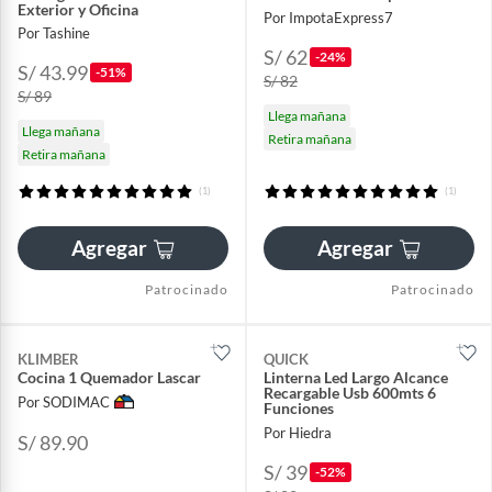
Exterior y Oficina
Por ImpotaExpress7
Por Tashine
S/ 62
-24%
S/ 43.99
-51%
S/ 82
S/ 89
Llega mañana
Llega mañana
Retira mañana
Retira mañana
(1)
(1)
Agregar
Agregar
Patrocinado
Patrocinado
KLIMBER
QUICK
Cocina 1 Quemador Lascar
Linterna Led Largo Alcance
Recargable Usb 600mts 6
Por SODIMAC
Funciones
Por Hiedra
S/ 89.90
S/ 39
-52%