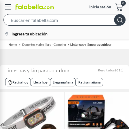
Inicia sesión
Search
Bar
location-
Ingresa tu ubicación
icon
Home
Deportes y aire libre - Camping
Linternas y lámparas outdoor
Linternas y lámparas outdoor
Resultados
(
615
)
Retira hoy
Llega hoy
Llega mañana
Retira mañana