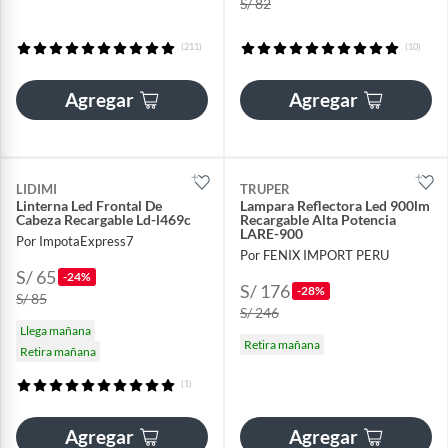
S/ 82
(211)
(10)
Agregar
Agregar
LIDIMI
TRUPER
Linterna Led Frontal De
Lampara Reflectora Led 900lm
Cabeza Recargable Ld-l469c
Recargable Alta Potencia
LARE-900
Por ImpotaExpress7
Por FENIX IMPORT PERU
S/ 65
-24%
S/ 176
-28%
S/ 85
S/ 246
Llega mañana
Retira mañana
Retira mañana
(1)
Agregar
Agregar