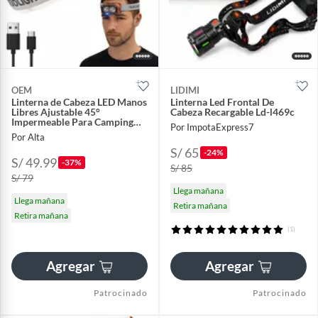
OEM
LIDIMI
Linterna de Cabeza LED Manos
Linterna Led Frontal De
Libres Ajustable 45°
Cabeza Recargable Ld-l469c
Impermeable Para Camping
Por ImpotaExpress7
Trabajo
Por Alta
S/ 65
-24%
S/ 49.99
-37%
S/ 85
S/ 79
Llega mañana
Llega mañana
Retira mañana
Retira mañana
(1)
Agregar
Agregar
Patrocinado
Patrocinado