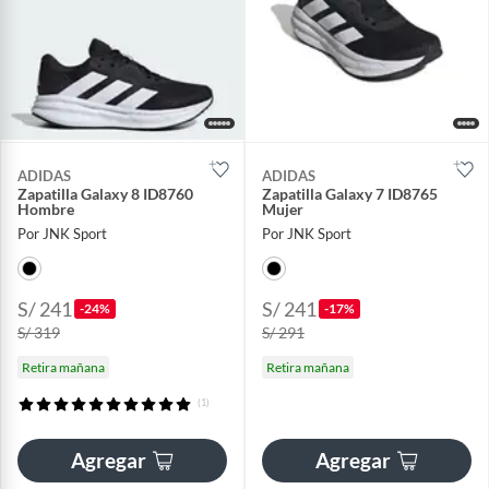
ADIDAS
ADIDAS
Zapatilla Galaxy 8 ID8760
Zapatilla Galaxy 7 ID8765
Hombre
Mujer
Por JNK Sport
Por JNK Sport
S/ 241
S/ 241
-24%
-17%
S/ 319
S/ 291
Retira mañana
Retira mañana
(1)
Agregar
Agregar