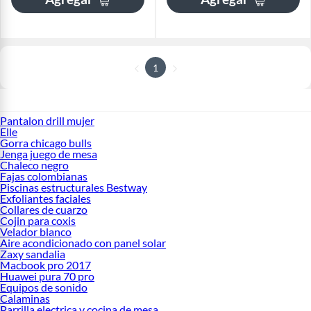
1
Pantalon drill mujer
Elle
Gorra chicago bulls
Jenga juego de mesa
Chaleco negro
Fajas colombianas
Piscinas estructurales Bestway
Exfoliantes faciales
Collares de cuarzo
Cojin para coxis
Velador blanco
Aire acondicionado con panel solar
Zaxy sandalia
Macbook pro 2017
Huawei pura 70 pro
Equipos de sonido
Calaminas
Parrilla electrica y cocina de mesa