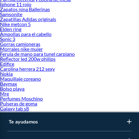
Iphone 11 rojo
Zapatos nina Ballerinas
Samsonite
Zapatillas Adidas originals
Nike metcon 5
Elden ring
Ampollas para el cabello
Sonic 3
Gorras camioneras
Morrales nike mujer
Ferula de mano para tunel carpiano
Reflector led 200w philips
Edifice
Carolina herrera 212 sexy
Nokia
Maquillaje coreano
Baymax
Bolso playa
Mre
Perfumes Moschino
Pulseras de goma
Galaxy tab s8
Te ayudamos