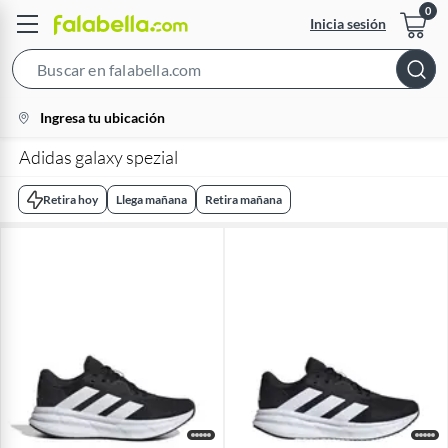
Inicia sesión
Search
Bar
location-
Ingresa tu ubicación
icon
Adidas galaxy spezial​
Retira hoy
Llega mañana
Retira mañana