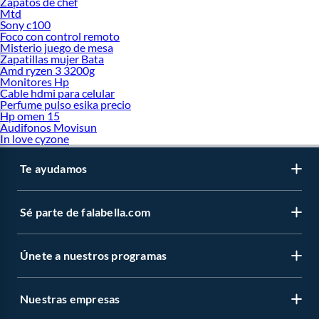
Zapatos de chef
Mtd
Sony c100
Foco con control remoto
Misterio juego de mesa
Zapatillas mujer Bata
Amd ryzen 3 3200g
Monitores Hp
Cable hdmi para celular
Perfume pulso esika precio
Hp omen 15
Audifonos Movisun
In love cyzone
Te ayudamos
Sé parte de falabella.com
Únete a nuestros programas
Nuestras empresas