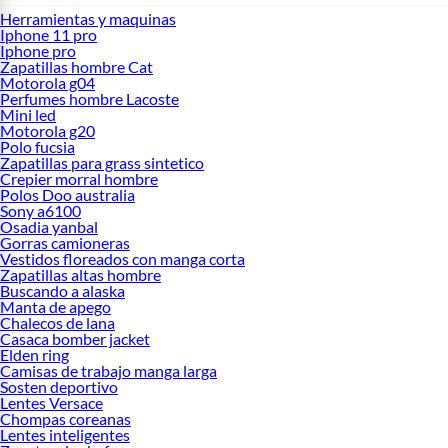
Herramientas y maquinas
Iphone 11 pro
Iphone pro
Zapatillas hombre Cat
Motorola g04
Perfumes hombre Lacoste
Mini led
Motorola g20
Polo fucsia
Zapatillas para grass sintetico
Crepier morral hombre
Polos Doo australia
Sony a6100
Osadia yanbal
Gorras camioneras
Vestidos floreados con manga corta
Zapatillas altas hombre
Buscando a alaska
Manta de apego
Chalecos de lana
Casaca bomber jacket
Elden ring
Camisas de trabajo manga larga
Sosten deportivo
Lentes Versace
Chompas coreanas
Lentes inteligentes