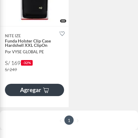
NITE IZE
Funda Holster Clip Case
Hardshell XXL ClipOn
Por VYSE GLOBAL PE
S/ 169
-32%
S/ 249
Agregar
1