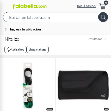
Inicia sesión
Search
Bar
location-
Ingresa tu ubicación
icon
Nite Ize
Resultados
(
3
)
Retira hoy
Llega mañana