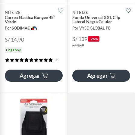
NITE IZE
NITE IZE
Correa Elastica Bungee 48"
Funda Universal XXL Clip
Verde
Lateral Negra Celular
Por SODIMAC
Por VYSE GLOBAL PE
S/ 139
S/ 14.90
-26%
S/ 189
Llega hoy
(24)
Agregar
Agregar