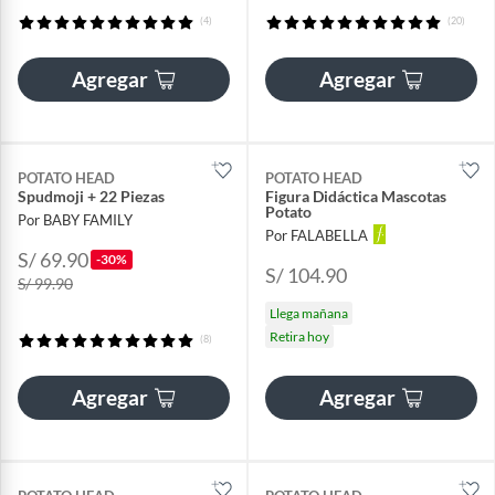
(4)
(20)
Agregar
Agregar
POTATO HEAD
POTATO HEAD
Spudmoji + 22 Piezas
Figura Didáctica Mascotas
Potato
Por BABY FAMILY
Por FALABELLA
S/ 69.90
-30%
S/ 104.90
S/ 99.90
Llega mañana
Retira hoy
(8)
Agregar
Agregar