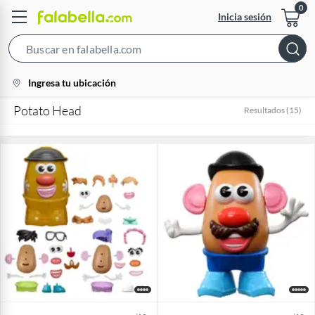
Inicia sesión
Search
Bar
location-
Ingresa tu ubicación
icon
Potato Head
Resultados
(
15
)