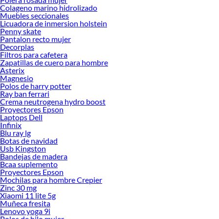
Colageno marino hidrolizado
Muebles seccionales
Licuadora de inmersion holstein
Penny skate
Pantalon recto mujer
Decorplas
Filtros para cafetera
Zapatillas de cuero para hombre
Asterix
Magnesio
Polos de harry potter
Ray ban ferrari
Crema neutrogena hydro boost
Proyectores Epson
Laptops Dell
Infinix
Blu ray lg
Botas de navidad
Usb Kingston
Bandejas de madera
Bcaa suplemento
Proyectores Epson
Mochilas para hombre Crepier
Zinc 30 mg
Xiaomi 11 lite 5g
Muñeca fresita
Lenovo yoga 9i
Polos de hilo mujer