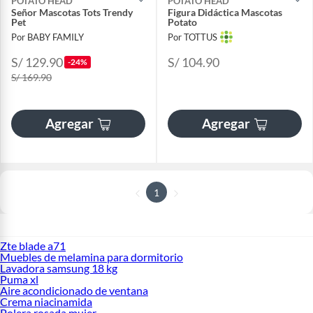
POTATO HEAD
POTATO HEAD
Señor Mascotas Tots Trendy
Figura Didáctica Mascotas
Pet
Potato
Por BABY FAMILY
Por TOTTUS
S/ 129.90
S/ 104.90
-24%
S/ 169.90
Agregar
Agregar
1
Zte blade a71
Muebles de melamina para dormitorio
Lavadora samsung 18 kg
Puma xl
Aire acondicionado de ventana
Crema niacinamida
Polera rosada mujer