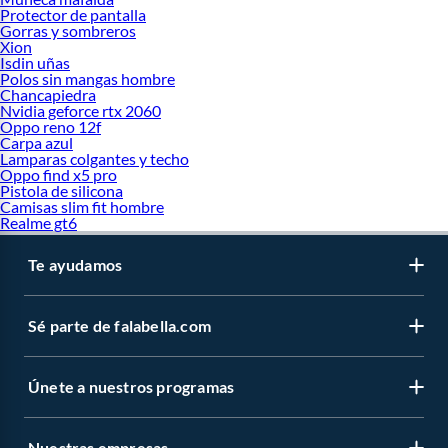
Protector de pantalla
Gorras y sombreros
Xion
Isdin uñas
Polos sin mangas hombre
Chancapiedra
Nvidia geforce rtx 2060
Oppo reno 12f
Carpa azul
Lamparas colgantes y techo
Oppo find x5 pro
Pistola de silicona
Camisas slim fit hombre
Realme gt6
Te ayudamos
Sé parte de falabella.com
Únete a nuestros programas
Nuestras empresas