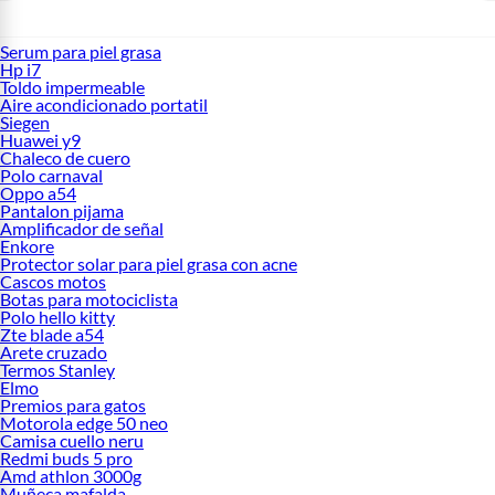
Serum para piel grasa
Hp i7
Toldo impermeable
Aire acondicionado portatil
Siegen
Huawei y9
Chaleco de cuero
Polo carnaval
Oppo a54
Pantalon pijama
Amplificador de señal
Enkore
Protector solar para piel grasa con acne
Cascos motos
Botas para motociclista
Polo hello kitty
Zte blade a54
Arete cruzado
Termos Stanley
Elmo
Premios para gatos
Motorola edge 50 neo
Camisa cuello neru
Redmi buds 5 pro
Amd athlon 3000g
Muñeca mafalda