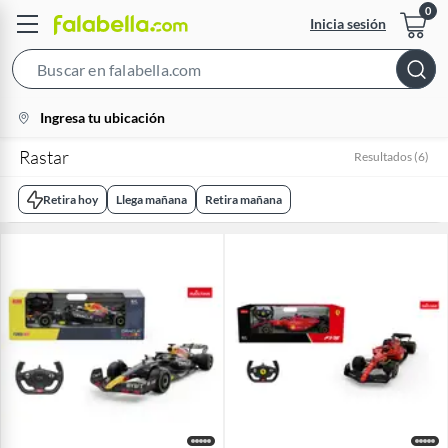
Inicia sesión
Search
Bar
location-
Ingresa tu ubicación
icon
Rastar
Resultados
(
6
)
Retira hoy
Llega mañana
Retira mañana