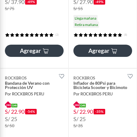
S/ 37.90
S/ 27.90
-49%
-49%
S/ 75
S/ 55
Llega mañana
Retira mañana
(2)
(8)
Agregar
Agregar
ROCKBROS
ROCKBROS
Bandana de Verano con
Inflador de 80Psi para
Protección UV
Bicicleta Scooter y Bicimoto
Por ROCKBROS PERU
Por ROCKBROS PERU
S/ 22.90
S/ 22.90
-54%
-35%
S/ 25
S/ 25
S/ 50
S/ 35