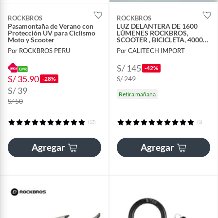
ROCKBROS
ROCKBROS
Pasamontaña de Verano con
LUZ DELANTERA DE 1600
Protección UV para Ciclismo
LÚMENES ROCKBROS,
Moto y Scooter
SCOOTER , BICICLETA, 4000
mAh, color NEGRO
Por ROCKBROS PERU
Por CALITECH IMPORT
S/ 145
-42%
S/ 35.90
S/ 249
-28%
S/ 39
Retira mañana
S/ 50
(13)
(1)
Agregar
Agregar