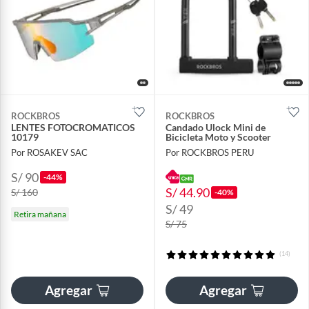
ROCKBROS
ROCKBROS
LENTES FOTOCROMATICOS
Candado Ulock Mini de
10179
Bicicleta Moto y Scooter
Por ROSAKEV SAC
Por ROCKBROS PERU
S/ 90
-44%
S/ 44.90
S/ 160
-40%
S/ 49
Retira mañana
S/ 75
(14)
Agregar
Agregar