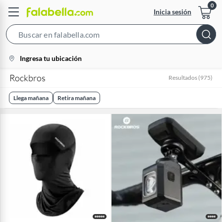
Inicia sesión
Search
Bar
location-
Ingresa tu ubicación
icon
Rockbros
Resultados
(
975
)
Llega mañana
Retira mañana