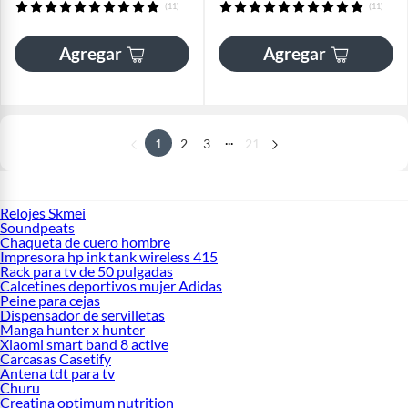
(11)
(11)
Agregar
Agregar
...
1
2
3
21
Relojes Skmei
Soundpeats
Chaqueta de cuero hombre
Impresora hp ink tank wireless 415
Rack para tv de 50 pulgadas
Calcetines deportivos mujer Adidas
Peine para cejas
Dispensador de servilletas
Manga hunter x hunter
Xiaomi smart band 8 active
Carcasas Casetify
Antena tdt para tv
Churu
Creatina optimum nutrition