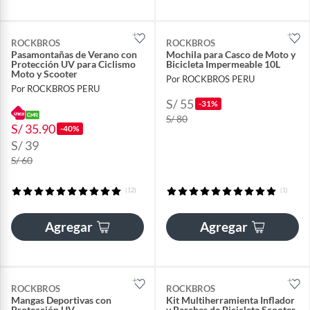
ROCKBROS
ROCKBROS
Pasamontañas de Verano con
Mochila para Casco de Moto y
Protección UV para Ciclismo
Bicicleta Impermeable 10L
Moto y Scooter
Por ROCKBROS PERU
Por ROCKBROS PERU
S/ 55
-31%
S/ 80
S/ 35.90
-40%
S/ 39
S/ 60
(12)
(1)
Agregar
Agregar
ROCKBROS
ROCKBROS
Mangas Deportivas con
Kit Multiherramienta Inflador
Protección UV
y Parches de Bicicleta Scooter