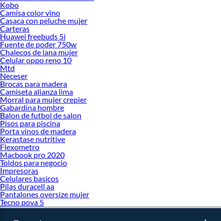
Kobo
Camisa color vino
Casaca con peluche mujer
Carteras
Huawei freebuds 5i
Fuente de poder 750w
Chalecos de lana mujer
Celular oppo reno 10
Mtd
Neceser
Brocas para madera
Camiseta alianza lima
Morral para mujer crepier
Gabardina hombre
Balon de futbol de salon
Pisos para piscina
Porta vinos de madera
Kerastase nutritive
Flexometro
Macbook pro 2020
Toldos para negocio
Impresoras
Celulares basicos
Pilas duracell aa
Pantalones oversize mujer
Tecno pova 5