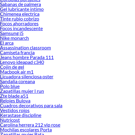
Sabanas de palmera
Gel lubricante intimo
Chimenea electrica
Tinte rubio cobrizo
Focos ahorradores
Focos incandescente
Samsung j5
Nike monarch
El arca
Assassination classroom
Camiseta francia
Jeans hombre Parada 111
Lenovo ideapad c340
Cojin de gel
Macbook air m1
Licuadora silenciosa oster
Sandalia coreana
Polo blue
Zapatillas mujer I run
Zte blade a51
Relojes Bulova
Cuadros decorativos para sala
Vestidos rojos
Kerastase discipline
Nutricost
Carolina herrera 212 vip rose
Mochilas escolares Porta
Zapatillas mujer Bata