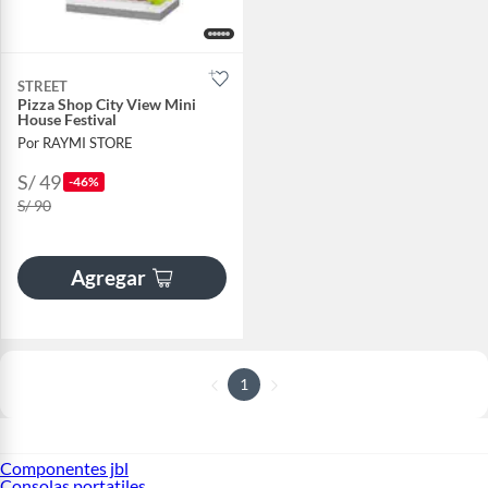
STREET
Pizza Shop City View Mini
House Festival
Por RAYMI STORE
S/ 49
-46%
S/ 90
Agregar
1
Componentes jbl
Consolas portatiles