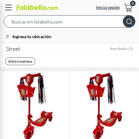
Inicia sesión
Search
Bar
location-
Ingresa tu ubicación
icon
Street
Resultados
(
3
)
Retira mañana