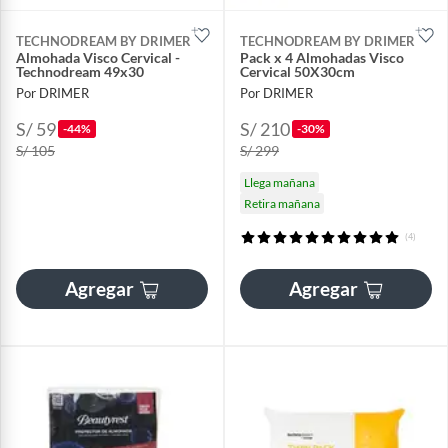
TECHNODREAM BY DRIMER
TECHNODREAM BY DRIMER
Almohada Visco Cervical -
Pack x 4 Almohadas Visco
Technodream 49x30
Cervical 50X30cm
Por DRIMER
Por DRIMER
S/ 59
S/ 210
-44%
-30%
S/ 105
S/ 299
Llega mañana
Retira mañana
(4)
Agregar
Agregar