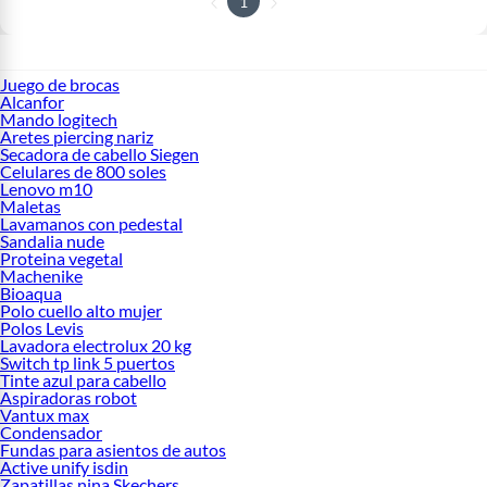
1
Juego de brocas
Alcanfor
Mando logitech
Aretes piercing nariz
Secadora de cabello Siegen
Celulares de 800 soles
Lenovo m10
Maletas
Lavamanos con pedestal
Sandalia nude
Proteina vegetal
Machenike
Bioaqua
Polo cuello alto mujer
Polos Levis
Lavadora electrolux 20 kg
Switch tp link 5 puertos
Tinte azul para cabello
Aspiradoras robot
Vantux max
Condensador
Fundas para asientos de autos
Active unify isdin
Zapatillas nina Skechers