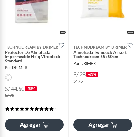
TECHNODREAM BY DRIMER
TECHNODREAM BY DRIMER
Protector De Almohada
Almohada Twinpack Airsoft
Impermeable Heiq Viroblock
Technodream 65x50cm
Standard
Por DRIMER
Por DRIMER
S/ 28
-63%
S/ 75
S/ 44.50
-55%
S/ 98
(1)
Agregar
Agregar