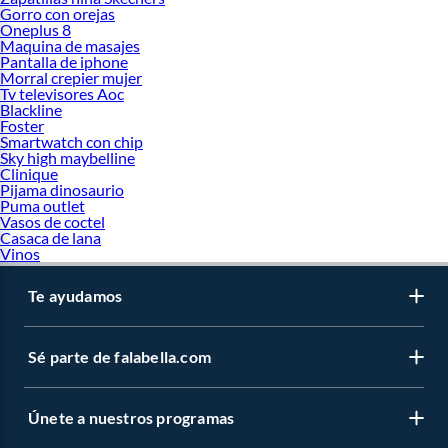
Gorro con orejas
Oneplus 8
Maquina de masajes
Pantalla de iphone
Morral crepier mujer
Tv televisores Aoc
Blackline
Foster
Smartwatch con chip
Sky high maybelline
Clinique
Pijama dinosaurio
Puma outlet
Vasos de coctel
Casaca de lana
Vinos
Te ayudamos
Sé parte de falabella.com
Únete a nuestros programas