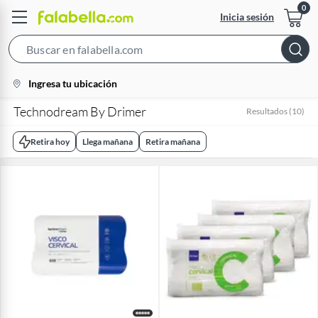
Inicia sesión
Search
Bar
location-
Ingresa tu ubicación
icon
Technodream By Drimer
Resultados
(
10
)
Retira hoy
Llega mañana
Retira mañana