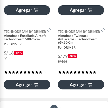
Agregar
Agregar
TECHNODREAM BY DRIMER
TECHNODREAM BY DRIMER
Almohada Enrollada Airsoft -
Almohada Twinpack
Technodream 50X65cm
Antiácaros - Technodream
65x50 Cm
Por DRIMER
Por DRIMER
S/ 16
-54%
S/ 79
-37%
S/ 35
S/ 125
(1)
(1)
Agregar
Agregar