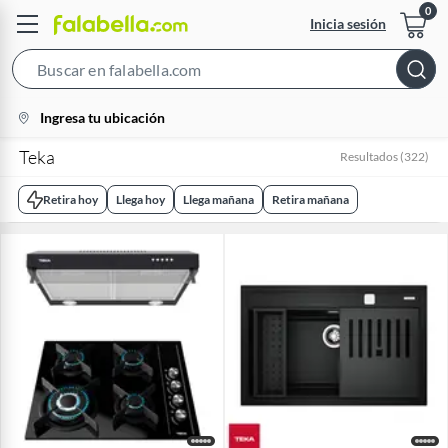
Inicia sesión
Search
Bar
location-
Ingresa tu ubicación
icon
Teka
Resultados
(
322
)
Retira hoy
Llega hoy
Llega mañana
Retira mañana