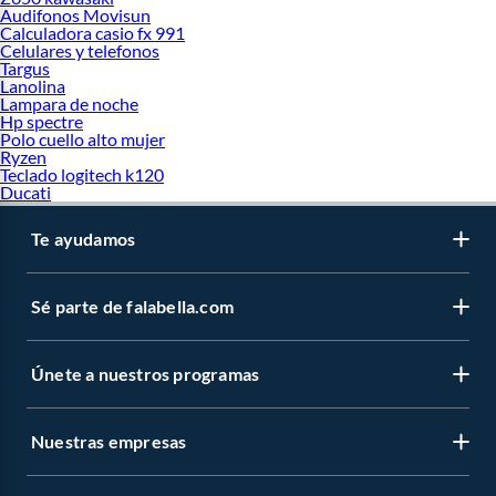
Audifonos Movisun
Calculadora casio fx 991
Celulares y telefonos
Targus
Lanolina
Lampara de noche
Hp spectre
Polo cuello alto mujer
Ryzen
Teclado logitech k120
Ducati
Te ayudamos
Sé parte de falabella.com
Únete a nuestros programas
Nuestras empresas