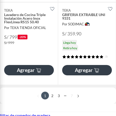
TEKA
TEKA
Lavadero de Cocina Triple
GRIFERIA EXTRAIBLE UNI
Instalación Acero Inox
9331
FlexLinea RS15 50.40
Por SODIMAC
Por TEKA TIENDA OFICIAL
S/ 359.90
S/ 799
-20%
S/ 999
Llega hoy
Retira hoy
(3)
Agregar
Agregar
...
1
2
3
7
Sillas de comedor de madera