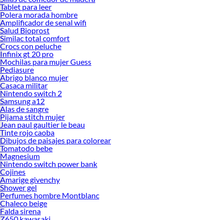
Tablet para leer
Polera morada hombre
Amplificador de senal wifi
Salud Bioprost
Similac total comfort
Crocs con peluche
Infinix gt 20 pro
Mochilas para mujer Guess
Pediasure
Abrigo blanco mujer
Casaca militar
Nintendo switch 2
Samsung a12
Alas de sangre
Pijama stitch mujer
Jean paul gaultier le beau
Tinte rojo caoba
Dibujos de paisajes para colorear
Tomatodo bebe
Magnesium
Nintendo switch power bank
Cojines
Amarige givenchy
Shower gel
Perfumes hombre Montblanc
Chaleco beige
Falda sirena
Z650 kawasaki