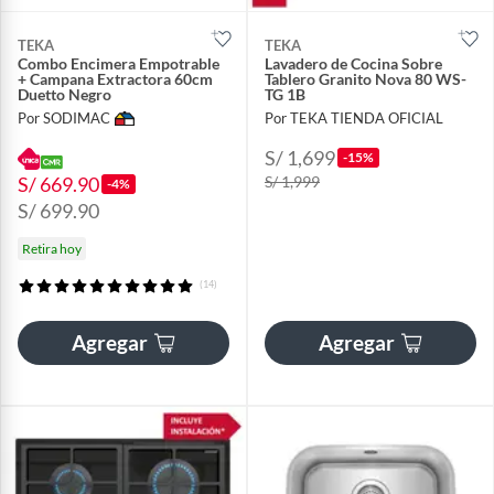
TEKA
TEKA
Combo Encimera Empotrable
Lavadero de Cocina Sobre
+ Campana Extractora 60cm
Tablero Granito Nova 80 WS-
Duetto Negro
TG 1B
Por SODIMAC
Por TEKA TIENDA OFICIAL
S/ 1,699
-15%
S/ 669.90
S/ 1,999
-4%
S/ 699.90
Retira hoy
(14)
Agregar
Agregar