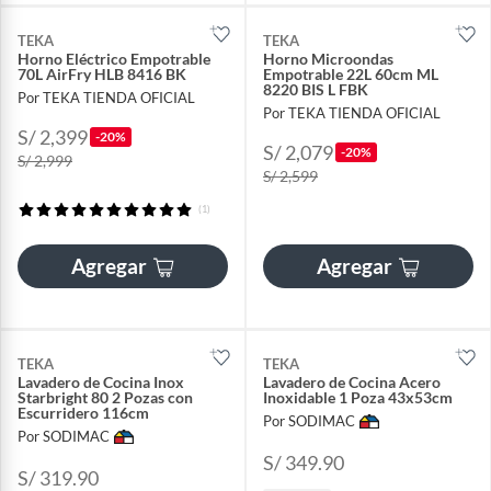
TEKA
TEKA
Horno Eléctrico Empotrable
Horno Microondas
70L AirFry HLB 8416 BK
Empotrable 22L 60cm ML
8220 BIS L FBK
Por TEKA TIENDA OFICIAL
Por TEKA TIENDA OFICIAL
S/ 2,399
-20%
S/ 2,079
-20%
S/ 2,999
S/ 2,599
(1)
Agregar
Agregar
TEKA
TEKA
Lavadero de Cocina Inox
Lavadero de Cocina Acero
Starbright 80 2 Pozas con
Inoxidable 1 Poza 43x53cm
Escurridero 116cm
Por SODIMAC
Por SODIMAC
S/ 349.90
S/ 319.90