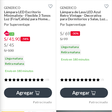
GENERICO
GENERICO
Lámpara LED Escritorio
Lámpara de Lava LED Azul
Minimalista - Flexible 3 Tonos
Retro Vintage - Decorativa
Luz (Fría/Cálida) para Home
para Dormitorios y Salas, Luz
Office y Estudio
Ambiental 35 cm
Por Superventape
Por Superventape
S/ 69
-30%
S/ 41.90
S/ 99
-58%
S/ 45
Llega mañana
S/ 100
Retira mañana
Llega mañana
Envío en 180 minutos
Retira mañana
Envío en 180 minutos
(10)
(5)
Agregar
Agregar
Patrocinado
Patrocinado