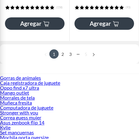
(158)
(93)
Agregar
Agregar
...
1
2
3
5
Gorras de animales
Caja registradora de juguete
Oppo find x7 ultra
Mango outlet
Morrales de tela
Muñeca fresita
Computadora de juguete
Stronger with you
Correa guess mujer
Asus zenbook flip 14
Kylie
Set mancuernas
Mochila porta oversize