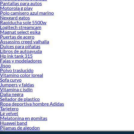
Pantallas para autos
Motorola g play
Polo camisero azul marino
Nexgard gatos
Rapiducha sole 5500w
Logitech streamcam
Magnat select esika
Puertas de acero
Assassins creed valhalla
Dulces para piñatas
Libros de autoayuda
Hp ink tank 315
Fajas y modeladores
Jisoo
Polvo traslucido
Vitamino color loreal
Sofa curvo
Jumpers y faldas
Vitamina c isdin
Dalia negra
Sellador de plastico
Ropa deportiva hombre Adidas
Tarjetero
Lg velvet
Melatonina en gomitas
Huawei band
Pijamas de algodon