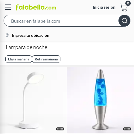
Inicia sesión
Search
Bar
location-
Ingresa tu ubicación
icon
Lampara de noche
Llega mañana
Retira mañana