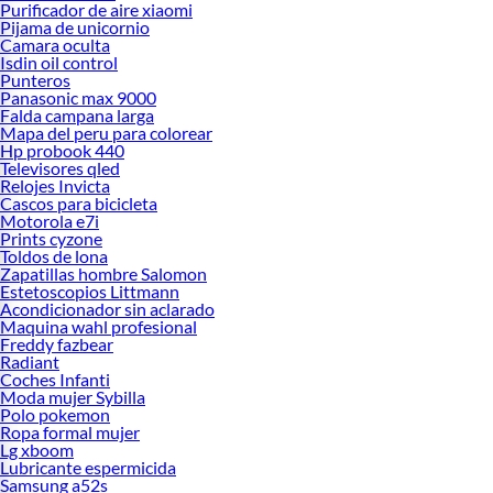
Purificador de aire xiaomi
Pijama de unicornio
Camara oculta
Isdin oil control
Punteros
Panasonic max 9000
Falda campana larga
Mapa del peru para colorear
Hp probook 440
Televisores qled
Relojes Invicta
Cascos para bicicleta
Motorola e7i
Prints cyzone
Toldos de lona
Zapatillas hombre Salomon
Estetoscopios Littmann
Acondicionador sin aclarado
Maquina wahl profesional
Freddy fazbear
Radiant
Coches Infanti
Moda mujer Sybilla
Polo pokemon
Ropa formal mujer
Lg xboom
Lubricante espermicida
Samsung a52s