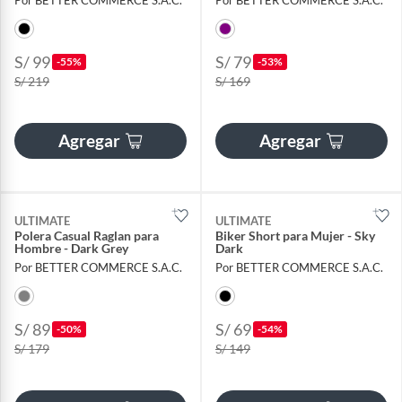
S/ 99
S/ 79
-55%
-53%
S/ 219
S/ 169
Agregar
Agregar
ULTIMATE
ULTIMATE
Polera Casual Raglan para
Biker Short para Mujer - Sky
Hombre - Dark Grey
Dark
Por BETTER COMMERCE S.A.C.
Por BETTER COMMERCE S.A.C.
S/ 89
S/ 69
-50%
-54%
S/ 179
S/ 149