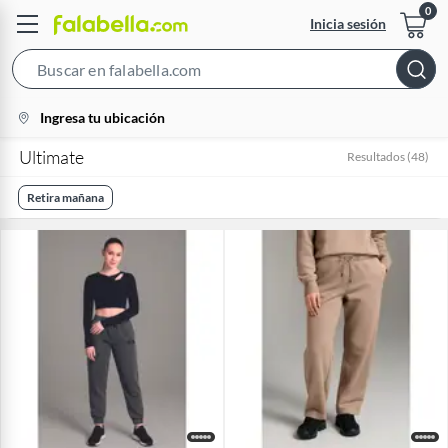
Inicia sesión
Search
Bar
location-
Ingresa tu ubicación
icon
Ultimate
Resultados
(
48
)
Retira mañana