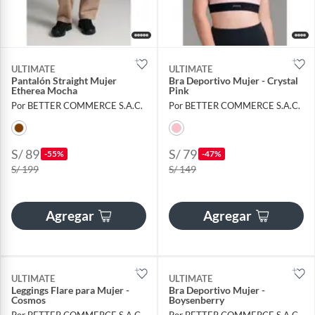
ULTIMATE
ULTIMATE
Pantalón Straight Mujer
Bra Deportivo Mujer - Crystal
Etherea Mocha
Pink
Por BETTER COMMERCE S.A.C.
Por BETTER COMMERCE S.A.C.
S/ 89
S/ 79
-55%
-47%
S/ 199
S/ 149
Agregar
Agregar
ULTIMATE
ULTIMATE
Leggings Flare para Mujer -
Bra Deportivo Mujer -
Cosmos
Boysenberry
Por BETTER COMMERCE S.A.C.
Por BETTER COMMERCE S.A.C.