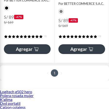
Por BETTER COMMERCE S.A.C.
Por BETTER COMMERCE S.A.C.
S/ 89
-47%
S/ 89
-47%
S/ 169
S/ 169
(1)
(1)
Agregar
Agregar
1
Logitech g502 hero
Polera rosada mujer
K'allma
Dvd portatil
Calzon colaless